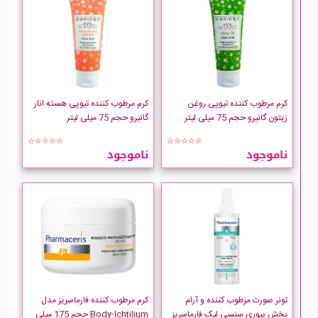
comfort zone
COSRX
Derma Safe
کرم مرطوب کننده تیوپی روغن
کرم مرطوب کننده تیوپی هسته انار
زیتون گانیرو حجم 75 میلی لیتر
گانیرو حجم 75 میلی لیتر
Dermagor
☆☆☆☆☆
☆☆☆☆☆
ناموجود
ناموجود
DERMATYPIQUE
DERMO MEDIC
Ditron
Dove
تونر صورت مرطوب کننده و آرام
کرم مرطوب کننده فارماسریز مدل
بخش پیوری سنسی لیک فارماسریز
Body-Ichtilium حجم 175 میلی