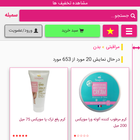
مشاهده تخفیف ها
سمبله
سبد خرید
ورود/عضویت
مراقبتی
»
بدن
در حال نمایش 20 مورد از 653 مورد
فقط نمایش کالاهای موجود
کرم مرطوب کننده آلوئه ورا سوپکس
کرم رفع ترک پا سوپکس 75 میل
200 میل
★★★★★
★☆☆☆☆
ACM