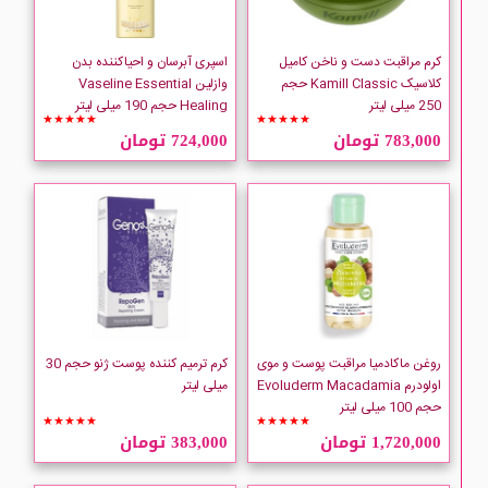
کرم مراقبت دست و ناخن کامیل
اسپری آبرسان و احیاکننده بدن
کلاسیک Kamill Classic حجم
وازلین Vaseline Essential
250 میلی لیتر
Healing حجم 190 میلی لیتر
★★★★★
★★★★★
783,000 تومان
724,000 تومان
روغن ماکادمیا مراقبت پوست و موی
کرم ترمیم کننده پوست ژنو حجم 30
اولودرم Evoluderm Macadamia
میلی لیتر
حجم 100 میلی لیتر
★★★★★
★★★★★
1,720,000 تومان
383,000 تومان