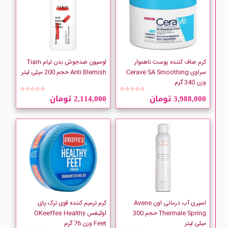
کرم صاف کننده پوست ناهموار
لوسیون ضدجوش بدن تیام Tiam
سراوی Cerave SA Smoothing
Anti Blemish حجم 200 میلی لیتر
وزن 340 گرم
☆☆☆☆☆
☆☆☆☆☆
3,988,000 تومان
2,114,000 تومان
اسپری آب درمانی اون Avene
کرم ترمیم کننده قوی ترک پای
Thermale Spring حجم 300
اوکیفس OKeeffes Healthy
میلی لیتر
Feet وزن 76 گرم