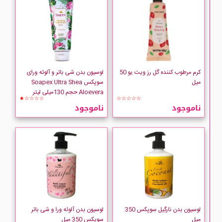
CeraVe
Cerita
Cinere
کرم مرطوب کننده گل رز ویت یو 50
لوسیون بدن شی باتر و آلوئه ورای
میل
سوپکس Soapex Ultra Shea
Aloevera حجم 130میلی لیتر
CLIVEN
★☆☆☆☆
☆☆☆☆☆
ناموجود
ناموجود
Collistar
COMEON
comfort zone
COVERMARK
لوسیون بدن نارگیل سوپکس 350
لوسیون بدن آلوئه ورا و شی باتر
میل
سوپکس 350 میل