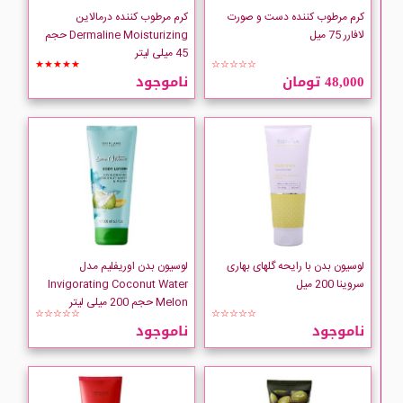
CLIVEN
کرم مرطوب کننده دست و صورت
کرم مرطوب کننده درمالاین
لافارر 75 میل
Dermaline Moisturizing حجم
45 میلی لیتر
Collistar
★★★★★
☆☆☆☆☆
48,000 تومان
ناموجود
comfort zone
COVERMARK
CYCLAX
Derma Safe
لوسیون بدن با رایحه گلهای بهاری
لوسیون بدن اوریفلیم مدل
سروینا 200 میل
Invigorating Coconut Water
Dermagor
Melon حجم 200 میلی لیتر
☆☆☆☆☆
☆☆☆☆☆
ناموجود
ناموجود
DERMALINE
Dermangeline