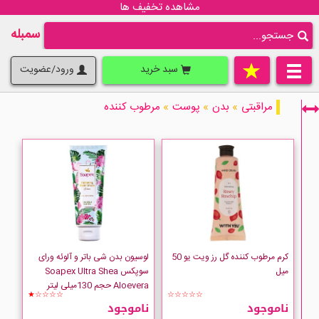
مشاهده تخفیف ها
سمبله
سبد خرید
ورود/عضویت
مراقبتی
»
بدن
»
پوست
»
مرطوب کننده
فقط نمایش کالاهای موجود
کرم مرطوب کننده گل رز ویت یو 50
لوسیون بدن شی باتر و آلوئه ورای
میل
سوپکس Soapex Ultra Shea
Aloevera حجم 130میلی لیتر
★☆☆☆☆
☆☆☆☆☆
ناموجود
ناموجود
Adessa