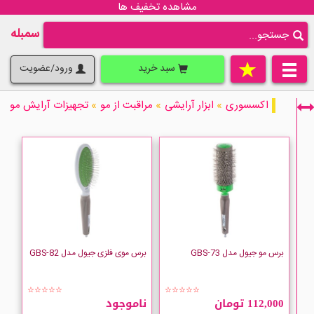
مشاهده تخفیف ها
سمبله
سبد خرید
ورود/عضویت
اکسسوری
»
ابزار آرایشی
»
مراقبت از مو
»
تجهیزات آرایش مو
در حال نمایش 20 مورد از 108 مورد
فقط نمایش کالاهای موجود
برس مو جیول مدل GBS-73
برس موی فلزی جیول مدل GBS-82
☆☆☆☆☆
☆☆☆☆☆
BERRYWELL