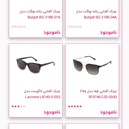
LACOSTE
عینک آفتابی زنانه بولگت مدل
عینک آفتابی زنانه بولگت مدل
Bulget BG 3186 01A
Bulget BG 3186 04A
POLICE
☆☆☆☆☆
☆☆☆☆☆
ناموجود
ناموجود
Ray-Ban
Revo
ROMEO GIGLI
Salvatore Ferragamo
عینک آفتابی فیلا مدل Fila
عینک آفتابی لاگوست مدل
ساحل یاقوت
Lacoste L814S-S-035
SF9746 C53 0300
★★★☆☆
★★★★★
ناموجود
ناموجود