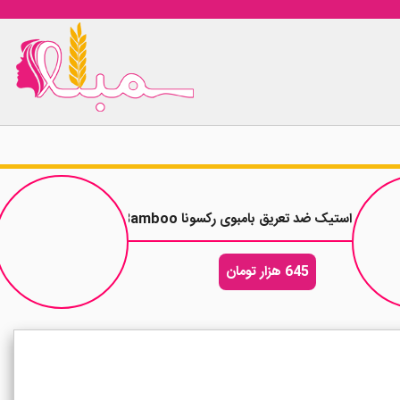
استیک ضد تعریق بامبوی رکسونا Rexona Bamboo وزن 40 گرم
645 هزار تومان