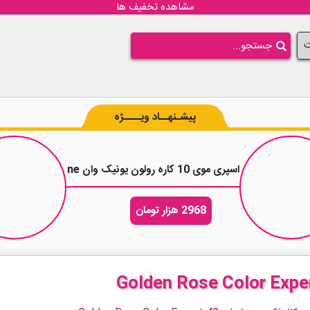
مشاهده تخفیف ها
ت
پیشـنهــاد ویــــژه
اسپری موی 10 کاره رولون یونیک وان Revlon Uniq One حجم 150 میلی لیتر
2968 هزار تومان