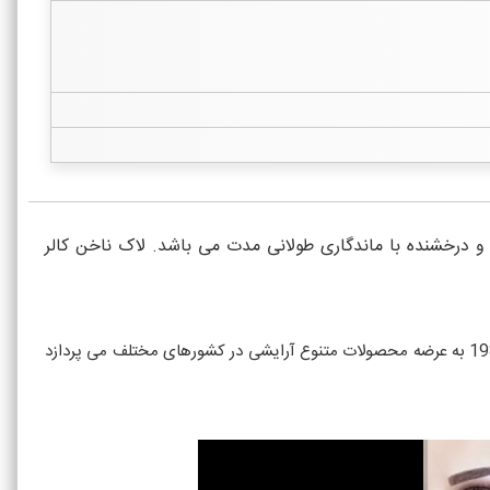
فاده آسان و پوشش دهی خوب و درخشنده با ماندگاری طولانی مدت می باشد. لاک ناخن کالر
محصولات آرایشی گلدن رز زیرمجموعه خانواده برند ارکول هستندکه از معتبرترین برندهای لوازم آرایش در ترکیه است. برند آرکول از سال 1983 به عرضه محصولات متنوع آرایشی در کشورهای مختلف می پردازد