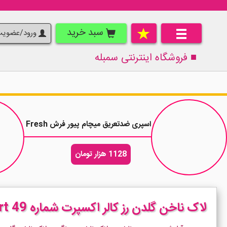
سبد خرید
ورود/عضوی
■ فروشگاه اینترنتی
سمبله
اسپری ضدتعریق میچام پیور فرش Mitchum Pure Fresh حجم 200 میلی لیتر
1128 هزار تومان
لاک ناخن گلدن رز کالر اکسپرت شماره 49 Golden Rose Color Expert