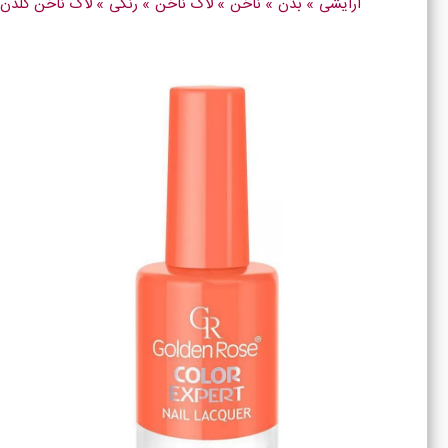
آرایشی
»
بدن
»
ناخن
»
لاک ناخن
»
رنگی
»
لاک ناخن گلدن رز کالر اکسپ