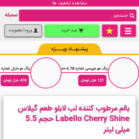
مشاهده تخفیف ها
سمبله
سبد خرید
ورود/عضویت
پیشـنهــاد ویــــژه
رنگ مو جیپسی شماره 6.78 حجم 100 میلی لیتر (رنگ کاپوچینو تیره)
رنگ مو مارال شماره 3.0 قهوه ای تیره
121 هزار تومان
478 هزار تومان
بالم مرطوب کننده لب لابلو طعم گیلاس
Labello Cherry Shine حجم 5.5
میلی لیتر