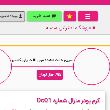
سبد خرید
ورود/عضوی
■ فروشگاه اینترنتی
سمبله
اسپری حالت دهنده موی تافت پاور کشمیر Taft Power Cashmere حجم 250 میلی لیتر
795 هزار تومان
کرم پودر مارال شماره Dc01