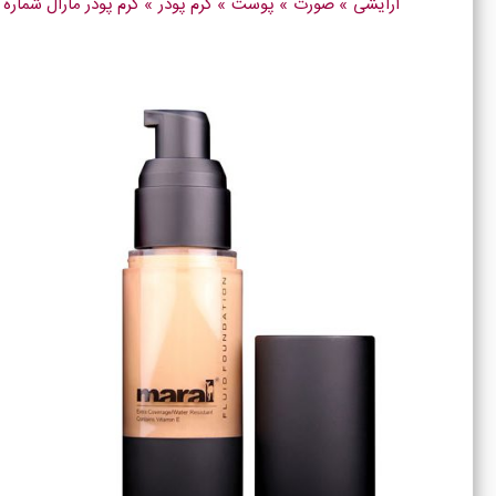
آرایشی
»
صورت
»
پوست
»
کرم پودر
»
کرم پودر مارال شماره Dc01