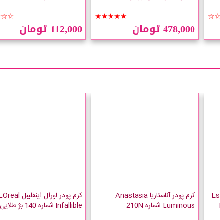
☆☆☆
★★★★★
☆
478,000 تومان
112,000 تومان
 دابل ویر Estee
کرم پودر آناستازیا Anastasia
کرم پودر لورال اینفلیبل real
Luminous شماره 210N
Infallible شماره 140 بژ طلایی