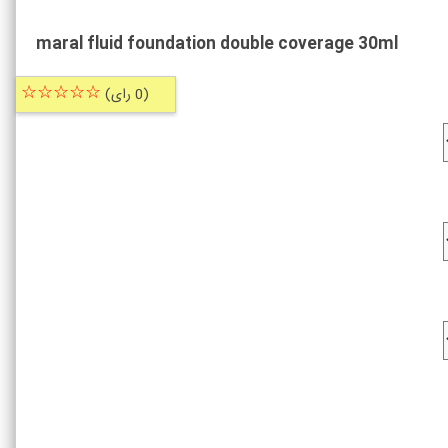
maral fluid foundation double coverage 30ml
☆☆☆☆☆
(0 رای)