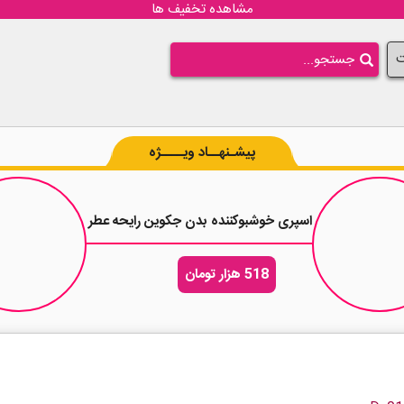
مشاهده تخفیف ها
ت
پیشـنهــاد ویــــژه
اسپری خوشبوکننده بدن جکوین رایحه عطر زنانه دولچه اند گابانا لایت 
518 هزار تومان