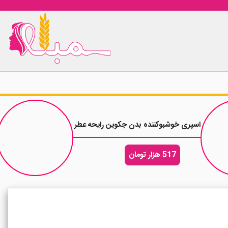
بلو حجم 200 میلی لیتر
اسپری خوشبوکننده بدن جکوین رایحه عطر مردانه ایو سن لورن وای J Why حجم 200 میلی لیتر
517 هزار تومان