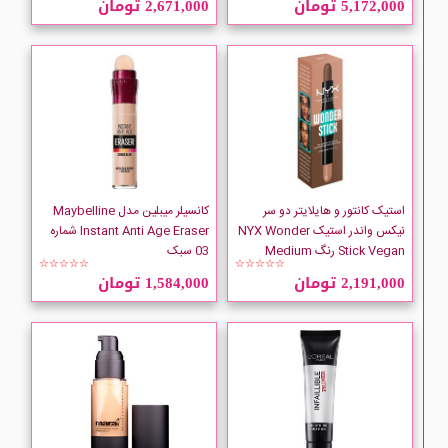
5,172,000 تومان
2,671,000 تومان
AMUTIYA
ANASTASIA
Artdeco
ASTOR
استیک کانتور و هایلایتر دو سر
کانسیلر میبلین مدل Maybelline
نیکس واندر استیک NYX Wonder
Instant Anti Age Eraser شماره
Stick Vegan رنگ Medium
03 سبک
AVENE
☆☆☆☆☆
☆☆☆☆☆
2,191,000 تومان
1,584,000 تومان
Ben Nye
Benefit
BOURJOIS