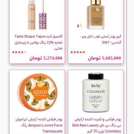
کرم پودر اِستی لودر دابل ویر-
کانسیلر تارت Tarte Shape Tape
گندمی- 3W1
شماره 22N رنگ روشن با زیرسازی
خنثی
★★★★☆
★★★★★
5,685,000 تومان
5,274,000 تومان
پودر فیکس و تثبیت کننده آرایش
پودر فیکس کننده آرایش ایراسپان
بی رنگ بن نای Ben Nye Luxury
Airspun Loose Face رنگ
Colorless وزن 70 گرم
Translucent