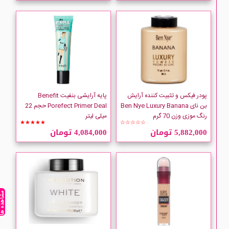
پودر فیکس و تثبیت کننده آرایش
پایه آرایشی بنفیت Benefit
بن نای Ben Nye Luxury Banana
Porefect Primer Deal حجم 22
رنگ موزی وزن 70 گرم
میلی لیتر
★★★★★
☆☆☆☆☆
5,882,000 تومان
4,084,000 تومان
مشاهده ه