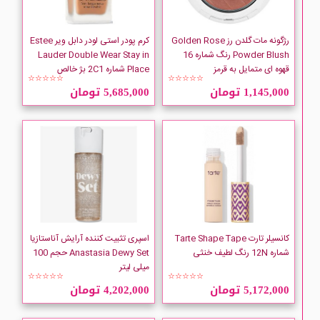
رژگونه مات گلدن رز Golden Rose
کرم پودر استی لودر دابل ویر Estee
Powder Blush رنگ شماره 16
Lauder Double Wear Stay in
قهوه ای متمایل به قرمز
Place شماره 2C1 بژ خالص
☆☆☆☆☆
☆☆☆☆☆
1,145,000 تومان
5,685,000 تومان
کانسیلر تارت Tarte Shape Tape
اسپری تثبیت کننده آرایش آناستازیا
شماره 12N رنگ لطیف خنثی
Anastasia Dewy Set حجم 100
میلی لیتر
☆☆☆☆☆
☆☆☆☆☆
5,172,000 تومان
4,202,000 تومان