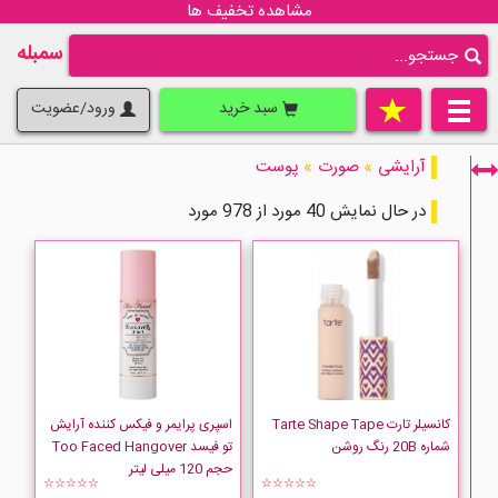
مشاهده تخفیف ها
سمبله
سبد خرید
ورود/عضویت
آرایشی
»
صورت
»
پوست
در حال نمایش 40 مورد از 978 مورد
فقط نمایش کالاهای موجود
کانسیلر تارت Tarte Shape Tape
اسپری پرایمر و فیکس کننده آرایش
شماره 20B رنگ روشن
تو فیسد Too Faced Hangover
حجم 120 میلی لیتر
☆☆☆☆☆
☆☆☆☆☆
AIRSPUN