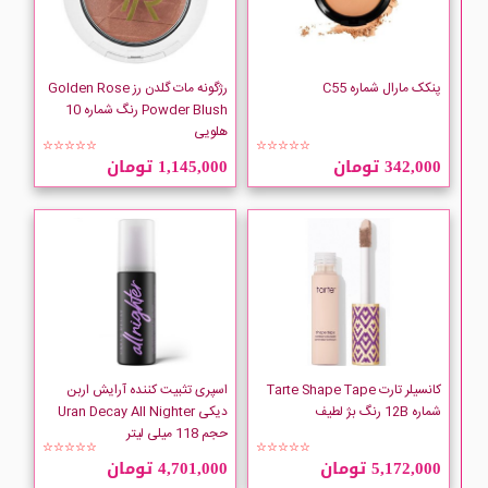
Miba
MILANI
پنکک مارال شماره C55
رژگونه مات گلدن رز Golden Rose
Powder Blush رنگ شماره 10
هلویی
My
☆☆☆☆☆
☆☆☆☆☆
342,000 تومان
1,145,000 تومان
NARS
nee MAKE UP
کانسیلر تارت Tarte Shape Tape
اسپری تثبیت کننده آرایش اربن
شماره 12B رنگ بژ لطیف
دیکی Uran Decay All Nighter
حجم 118 میلی لیتر
☆☆☆☆☆
☆☆☆☆☆
5,172,000 تومان
4,701,000 تومان