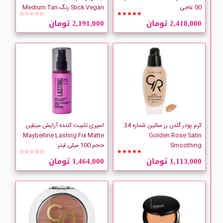
INLAY
00 عاجی
Stick Vegan رنگ Medium Tan
☆☆☆☆☆
★★★★★
2,418,000 تومان
2,191,000 تومان
ISADORA
JUTE
KIKO Milano
LANCOME
کرم پودر گلدن رز ساتین شماره 34
اسپری تثبیت کننده آرایش میبلین
LOREAL
Maybelline Lasting Fix Matte
Golden Rose Satin
Smoothing
حجم 100 میلی لیتر
☆☆☆☆☆
★★★★★
maral
1,113,000 تومان
1,464,000 تومان
MAX FACTOR
MAYBELLINE