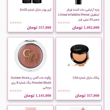
Callista
پایه آرایشی مات کننده لورال
کرم پودر مارال شماره Dc05
اینفلیبل LOreal Infallible Primer
CHALLENGE
حجم 35 میلی لیتر
☆☆☆☆☆
☆☆☆☆☆
1,492,000 تومان
557,000 تومان
Classics
Collistar
COVERMARK
DEBORAH
پنکک مارال شماره C54
رژگونه مات گلدن رز Golden Rose
deep romance
Powder Blush رنگ شماره 8 رزی
مرجانی
☆☆☆☆☆
☆☆☆☆☆
DIADERMINE
357,000 تومان
1,145,000 تومان
Dior