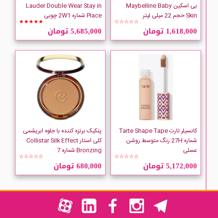
بی اسکین Maybelline Baby
Lauder Double Wear Stay in
Skin حجم 22 میلی لیتر
Place شماره 2W1 چوبی
★★★★★
☆☆☆☆☆
1,618,000 تومان
5,685,000 تومان
کانسیلر تارت Tarte Shape Tape
پنکیک برنزه کننده با جلوه ابریشمی
شماره 27H رنگ متوسط روشن
کلی استار Collistar Silk Effect
عسلی
Bronzing شماره 7
☆☆☆☆☆
☆☆☆☆☆
5,172,000 تومان
680,000 تومان