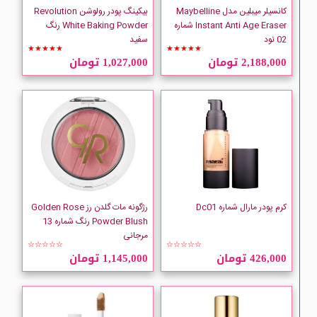
کانسیلر میبلین مدل Maybelline
بیکینگ پودر رولوشن Revolution
Instant Anti Age Eraser شماره
White Baking Powder رنگ
02 نود
سفید
★★★★★
★★★★★
2,188,000 تومان
1,027,000 تومان
کرم پودر مارال شماره Dc01
رژگونه مات گلدن رز Golden Rose
Powder Blush رنگ شماره 13
مرجانی
☆☆☆☆☆
☆☆☆☆☆
426,000 تومان
1,145,000 تومان