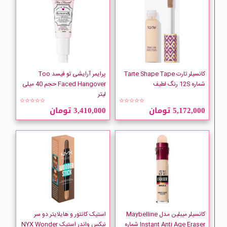
DOTINI
elf
Estee-Lauder
کانسیلر تارت Tarte Shape Tape
پرایمر آرایشی تو فیسد Too
شماره 12S رنگ لطیف
Faced Hangover حجم 40 میلی
لیتر
FENTY BEAUTY
☆☆☆☆☆
☆☆☆☆☆
5,172,000 تومان
3,410,000 تومان
GARNIER
Golden Rose
HANTIN
HUDA BEAUTY
کانسیلر میبلین مدل Maybelline
استیک کانتور و هایلایتر دو سر
Instant Anti Age Eraser شماره
نیکس واندر استیک NYX Wonder