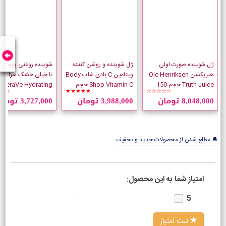
ژل شوینده صورت اولی
ژل شوینده و روشن کننده
شوینده روغنی پوست ن
هنریکسن Ole Henriksen
ویتامین C بادی شاپ Body
تا خیلی خشک سراوی
Truth Juice حجم 150
Shop Vitamin C حجم
CeraVe Hydrating
☆☆
★★★★★
☆☆☆☆☆
میلی لیتر
125 میلی لیتر
g Oil
8,048,000 تومان
3,988,000 تومان
3,727,000 تومان
میلی لیتر
🔔 مطلع شدن از محصولات جدید و تخفیف
امتیاز شما به این محصول:
5
ثبت امتیاز