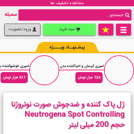
مشاهده تخفیف ها
سمبله
سبد خرید
ورود/عضویت
پیشـنهــاد ویــــژه
اسپری آبرسان و احیاکننده بدن وازلین Vaseline Essential Healing حجم 190 میلی لیتر
اسپری خوشبوکننده بدن جکوین 
724 هزار تومان
517 هزار تومان
ژل پاک کننده و ضدجوش صورت نوتروژنا
Neutrogena Spot Controlling
حجم 200 میلی لیتر