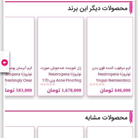
محصولات دیگر این برند
کرم مرطوب کننده قوی بدن
ژل شوینده ضدجوش صورت
کرم آبرسان پوست چر
نوتروژنا Neutrogena
نوتروژنا Neutrogena
نوتروژنا Neutrogena
Yogun Nemlendirici
Acne Proofing وزن 170
☆☆
☆☆☆☆☆
☆☆☆☆☆
حجم 200 میلی لیتر
گرم
50 میلی لیتر
646,000 تومان
1,678,000 تومان
583,000 تومان
محصولات مشابه