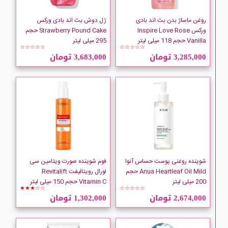
ARDENE
روغن ماساژ بدن بث اند بادی
ژل دوش بث اند بادی ورکس
ورکس Inspire Love Rose
Strawberry Pound Cake حجم
argusol
Vanilla حجم 118 میلی لیتر
295 میلی لیتر
☆☆☆☆☆
☆☆☆☆☆
3,285,000 تومان
3,683,000 تومان
ARKO nem
ARM and HAMMER
ARRID
Astonish
شوینده روغنی پوست حساس آنوا
فوم شوینده صورت ویتامین سی
ATACHE
Anua Heartleaf Oil Mild حجم
لورال رویتالیفت Revitalift
200 میلی لیتر
Vitamin C حجم 150 میلی لیتر
★★★☆☆
☆☆☆☆☆
ATRAGIN
2,674,000 تومان
1,302,000 تومان
AURA CHAKE