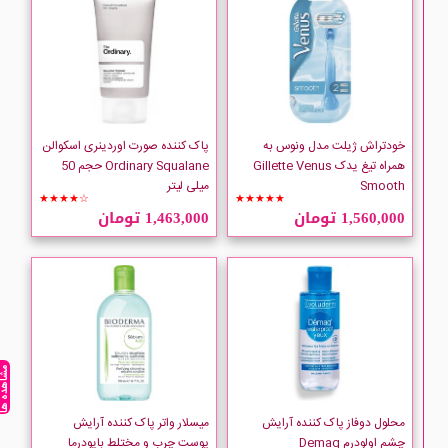
AURELIEN
Autumn and May
AVENE
خودتراش ژیلت مدل ونوس به
پاک کننده صورت اوردینری اسکوالن
همراه تیغ یدک Gillette Venus
Ordinary Squalane حجم 50
Smooth
میلی لیتر
AXE
★★★★☆
★★★★★
1,560,000 تومان
1,463,000 تومان
Babaria
Bad Lab
Bath And Body Works
مشاهده ه
Beauty Clinic
محلول دوفاز پاک کننده آرایش
میسلار واتر پاک کننده آرایش
چشم اولودرم Demaq
پوست چرب و مختلط بایودرما