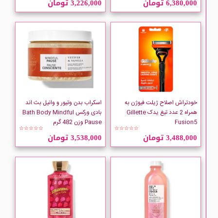
6,380,000 تومان
3,226,000 تومان
Adessa
Adidas
ADRA
AGRADO
خودتراش اصلاح ژیلت فیوژن به
اسکراب بدن وتیور و وانیل بث اند
همراه 2 عدد تیغ یدک Gillette
بادی ورکس Bath Body Mindful
Fusion5
Pause وزن 482 گرم
AJOT
☆☆☆☆☆
☆☆☆☆☆
3,488,000 تومان
3,538,000 تومان
All Day Wipes
Anua
Aquafresh