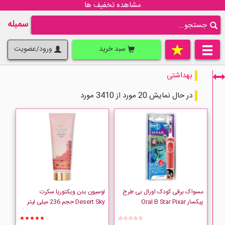
مشاهده تخفیف ها
سمبله
سبد خرید
ورود/عضویت
بهداشتی
در حال نمایش 20 مورد از 3410 مورد
فقط نمایش کالاهای موجود
مسواک برقی کودک اورال بی طرح
لوسیون بدن ویکتوریا سکرت
پیکسار Oral B Star Pixar
Desert Sky حجم 236 میلی لیتر
★★★★★
☆☆☆☆☆
Active Oral Care