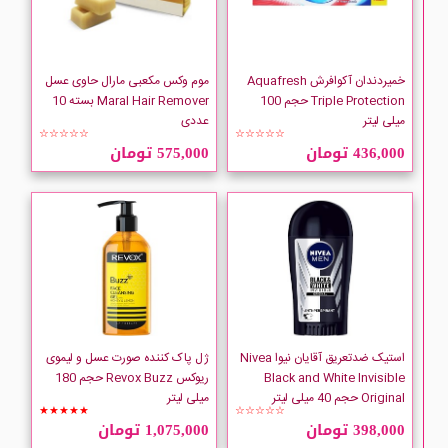
BMS
Boscia
خمیردندان آکوافرش Aquafresh
موم وکس مکعبی مارال حاوی عسل
Triple Protection حجم 100
Maral Hair Remover بسته 10
میلی لیتر
عددی
BRUT
☆☆☆☆☆
☆☆☆☆☆
436,000 تومان
575,000 تومان
Cantu
Carefree
استیک ضدتعریق آقایان نیوا Nivea
ژل پاک کننده صورت عسل و لیموی
Black and White Invisible
ریوکس Revox Buzz حجم 180
Original حجم 40 میلی لیتر
میلی لیتر
★★★★★
☆☆☆☆☆
398,000 تومان
1,075,000 تومان