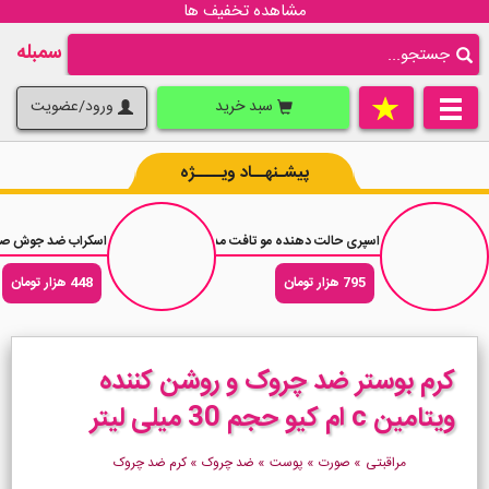
مشاهده تخفیف ها
سمبله
سبد خرید
ورود/عضویت
پیشـنهــاد ویــــژه
اسپری حالت دهنده مو تافت مدل پاور Taft Power حجم 250 میلی لیتر
اسکراب ضد جوش صورت پوندز  BHA Clay
795 هزار تومان
448 هزار تومان
کرم بوستر ضد چروک و روشن کننده
ویتامین c ام کیو حجم 30 میلی لیتر
مراقبتی
»
صورت
»
پوست
»
ضد چروک
»
کرم ضد چروک