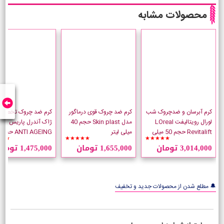
محصولات مشابه
کرم آبرسان و ضدچروک شب
کرم ضد چروک قوی درماگور
کرم ضد چروک تخصص
لورال رویتالیفت LOreal
مدل Skin plast حجم 40
ژاک آندرل پاریس مد
Revitalift حجم 50 میلی
میلی لیتر
★★
★★★★★
★★★★★
لیتر
میلی لیتر
3,014,000 تومان
1,655,000 تومان
1,475,000 تومان
🔔 مطلع شدن از محصولات جدید و تخفیف