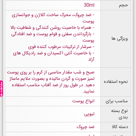
حجم
30ml
ضد چروک، محرک ساخت کلاژن و جوانسازی
پوست
همراه با خاصیت روشن کنندگی و شفافیت بالا
بازگرداندن سفتی و قوام پوست و ضد افتادگی
ویژگی ها
پوست
سرشار از ترکیبات مرطوب کننده قوی
با خاصیت آنتی اکسیدان و ضد رادیکال های
آزاد
صبح و شب مقدار مناسبی از کرم را بر روی پوست
تمیز صورت و گردن مالیده و بصورت ملایم ماساژ
نحوه استفاده
دهید. در طول روز از ضد آفتاب مناسب استفاده
مشاهده ه
نمایید.
مناسب برای
انواع پوست
نوع بسته
تیوپی
بندی
دسته کالا
ضد چروک