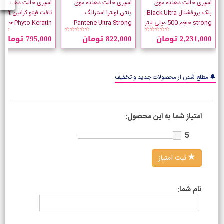
اسپری حالت دهنده موی
اسپری حالت دهنده موی
اسپری حالت دهنده مو
بلک پروفشنال Black Ultra
پنتن اولترا استرانگ
تافت فیتو کراتین Taft
strong حجم 500 میلی لیتر
Pantene Ultra Strong
☆☆
☆☆☆☆☆
☆☆☆☆☆
حجم 250 میلی لیتر
میلی لیتر
2,231,000 تومان
822,000 تومان
795,000 تومان
🔔 مطلع شدن از محصولات جدید و تخفیف
امتیاز شما به این محصول:
5
ثبت امتیاز
نام شما: