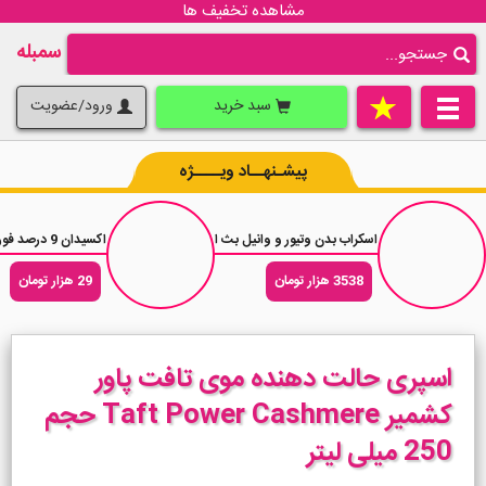
مشاهده تخفیف ها
سمبله
سبد خرید
ورود/عضویت
پیشـنهــاد ویــــژه
اسکراب بدن وتیور و وانیل بث اند بادی ورکس Bath Body Mindful Pause وزن 482 گرم
اکسیدان 9 درصد فورگرلز شماره 30 حجم 180 میل
3538 هزار تومان
29 هزار تومان
اسپری حالت دهنده موی تافت پاور
کشمیر Taft Power Cashmere حجم
250 میلی لیتر