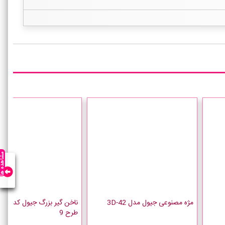
مشاهده ه
مژه مصنوعی جیول مدل 3D-42
ناخن گیر بزر
طرح 9