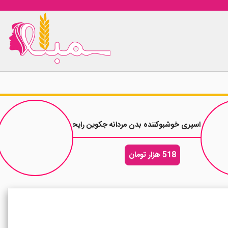
2 میلی لیتر
اسپری خوشبوکننده بدن مردانه جکوین رایحه عطر ناسوماتو بلک افغانو حجم 200 
518 هزار تومان