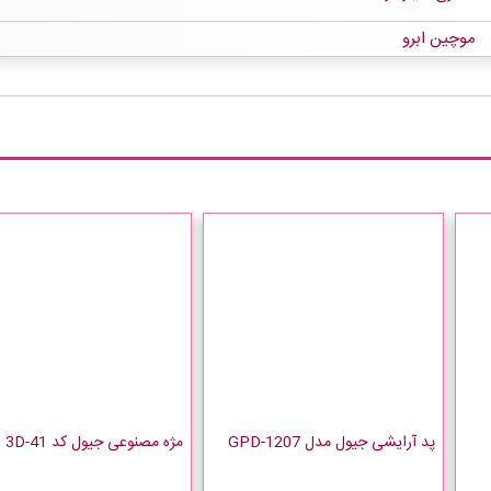
موچین ابرو
پد آرایشی جیول مدل GPD-1207
مژه مصنوعی جیول کد 3D-41