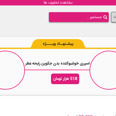
مشاهده تخفیف ها
ت
پیشـنهــاد ویــــژه
جم 200 میلی لیتر
اسپری خوشبوکننده بدن جکوین رایحه عطر زنانه نارسیسو پودری حجم 00
518 هزار تومان