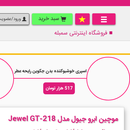
سبد خرید
ورود/عضوی
■ فروشگاه اینترنتی
سمبله
اسپری خوشبوکننده بدن جکوین رایحه عطر زنانه لانوین مری می Hurry Up ح
517 هزار تومان
موچین ابرو جیول مدل Jewel GT-218