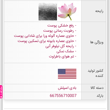
رایحه
رفع خشکی پوست
رطوبت رسانی پوست
حاوی عصاره آلوئه ورا برای شادابی پوست
حاوی عصاره بابونه برای تسکین پوست
ویژگی ها
رایحه گل نیلوفر آبی
مشک نمکی
تم هوای باطراوت
کشور تولید
کننده
دسته کالا
بادی اسپلش
مشاهده ه
بارکد
667556710007