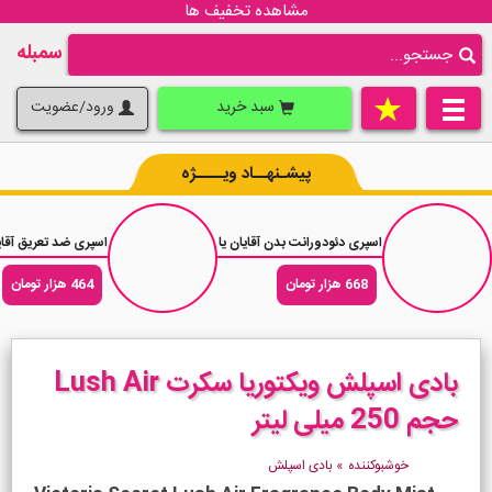
مشاهده تخفیف ها
سمبله
سبد خرید
ورود/عضویت
پیشـنهــاد ویــــژه
اسپری دئودورانت بدن آقایان یاردلی الیت Yardley Elite حجم 150 میلی لیتر
اسپری ضد تعریق آقایان رکسونا اکت
668 هزار تومان
464 هزار تومان
بادی اسپلش ویکتوریا سکرت Lush Air
حجم 250 میلی لیتر
خوشبوکننده
»
بادی اسپلش