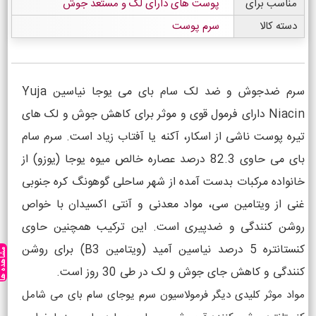
مناسب برای
پوست های دارای لک و مستعد جوش
دسته کالا
سرم پوست
سرم ضدجوش و ضد لک سام بای می یوجا نیاسین Yuja
Niacin دارای فرمول قوی و موثر برای کاهش جوش و لک های
تیره پوست ناشی از اسکار، آکنه یا آفتاب زیاد است. سرم سام
بای می حاوی 82.3 درصد عصاره خالص میوه یوجا (یوزو) از
خانواده مرکبات بدست آمده از شهر ساحلی گوهونگ کره جنوبی
غنی از ویتامین سی، مواد معدنی و آنتی اکسیدان با خواص
روشن کنندگی و ضدپیری است. این ترکیب همچنین حاوی
کنستانتره 5 درصد نیاسین آمید (ویتامین B3) برای روشن
مشاهده ه
کنندگی و کاهش جای جوش و لک در طی 30 روز است.
مواد موثر کلیدی دیگر فرمولاسیون سرم یوجای سام بای می شامل