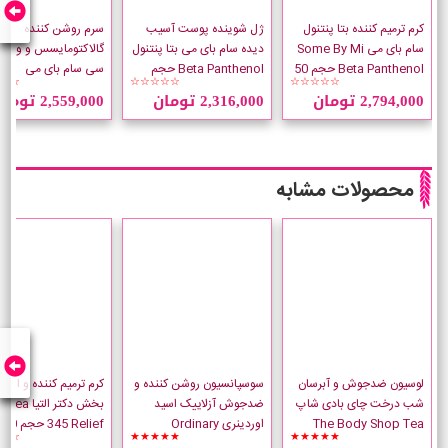
کرم ترمیم کننده بتا پنتنول
ژل شوینده پوست آسیب
سرم روشن کننده
سام بای می Some By Mi
دیده سام بای می بتا پنتنول
گالاکتومایسس و ویتا
Beta Panthenol حجم 50
Beta Panthenol حجم
سی سام بای می
☆☆
☆☆☆☆☆
☆☆☆☆☆
میلی لیتر
120 میلی لیتر
2,794,000 تومان
2,316,000 تومان
2,559,000 تومان
میلی لیتر
محصولات مشابه
لوسیون ضدجوش و آبرسان
سوسپانسیون روشن کننده و
کرم ترمیم کننده و التیا
شب درخت چای بادی شاپ
ضدجوش آزلاییک اسید
بخش دکتر التیا
The Body Shop Tea
اوردینری Ordinary
345
☆☆
★★★★★
★★★★★
Tree حجم 30 میلی لیتر
Azelaic Acid حجم 30
لیتر