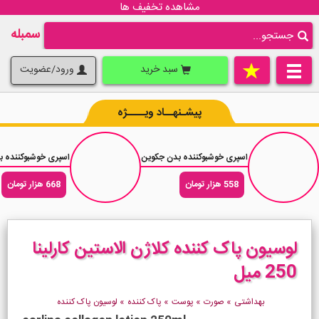
مشاهده تخفیف ها
سمبله
سبد خرید
ورود/عضویت
پیشـنهــاد ویــــژه
اسپری خوشبوکننده بدن جکوین رایحه عطر زنانه دولچه اند گابانا لایت بلو حجم 200 میلی
اسپری خوشبوکننده بدن یاردلی فدر اترنال l
558 هزار تومان
668 هزار تومان
لوسیون پاک کننده کلاژن الاستین کارلینا
250 میل
بهداشتی
»
صورت
»
پوست
»
پاک کننده
»
لوسیون پاک کننده