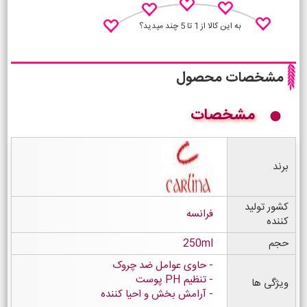
به این کالا از 1 تا 5 چند میدید؟
مشخصات محصول
مشخصات
نظـر منو اعلام کن
برند
کشور تولید
فرانسه
کننده
حجم
250ml
حاوی عوامل ضد چروک
تنظیم PH پوست
ویژگی ها
آرامش بخش و احیا کننده