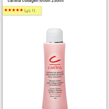
carlina collagen lotion 250ml
★★★★★
(1 رای)