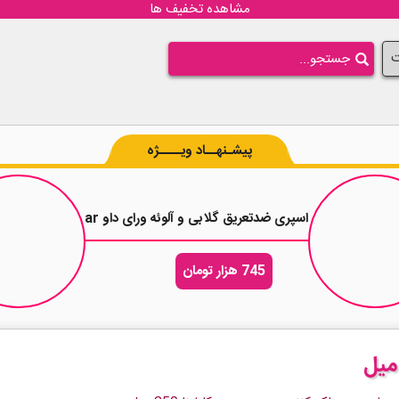
مشاهده تخفیف ها
ت
پیشـنهــاد ویــــژه
جم 200 میلی لیتر
اسپری ضدتعریق گلابی و آلوئه ورای داو Dove Go Fresh Pear حجم 250 میلی لیتر
745 هزار تومان