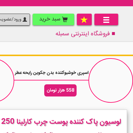
سبد خرید
ورود/عضوی
■ فروشگاه اینترنتی
سمبله
اسپری خوشبوکننده بدن جکوین رایحه عطر زنانه لانوین مری می Hurry Up ح
558 هزار تومان
لوسیون پاک کننده پوست چرب کارلینا 250 میل