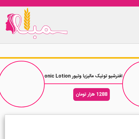
افترشیو تونیک مالیزیا وتیور Malizia Vetyver Tonic Lotion حجم 100 میلی لیتر
1288 هزار تومان