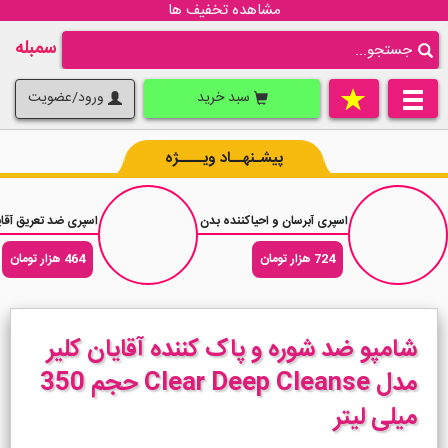
مشاهده تخفیف ها
سمبله
سبد خرید
ورود/عضویت
پیشـنهــاد ویــــژه
اسپری آبرسان و احیاکننده بدن وازلین Vaseline Essential Healing حجم 190 میلی لیتر
اسپری ضد تعریق آقایان رکسونا اکت
724 هزار تومان
464 هزار تومان
شامپو ضد شوره و پاک کننده آقایان کلیر
مدل Clear Deep Cleanse حجم 350
میلی لیتر