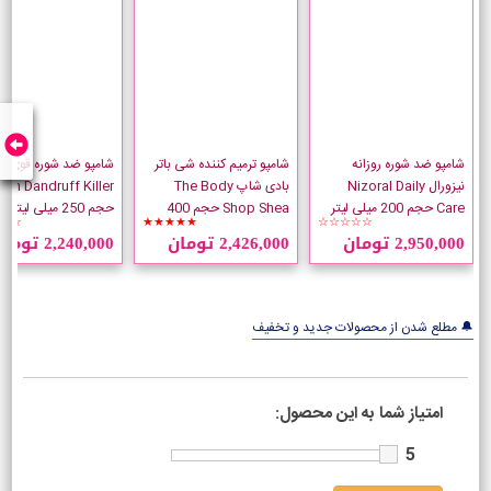
شامپو ضد شوره روزانه
شامپو ترمیم کننده شی باتر
شامپو ضد شوره قوی آ
نیزورال Nizoral Daily
بادی شاپ The Body
cin Dandruff Killer
Care حجم 200 میلی لیتر
Shop Shea حجم 400
حجم 250 میلی لیتر
☆☆
★★★★★
☆☆☆☆☆
میلی لیتر
2,950,000 تومان
2,426,000 تومان
2,240,000 تومان
🔔 مطلع شدن از محصولات جدید و تخفیف
امتیاز شما به این محصول:
5