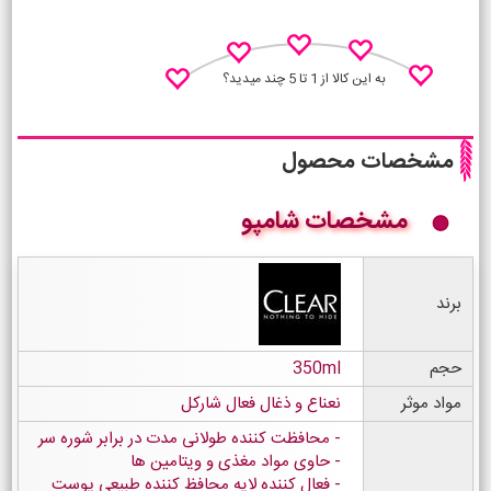
به این کالا از 1 تا 5 چند میدید؟
مشخصات محصول
مشخصات شامپو
نظـر منو اعلام کن
برند
حجم
350ml
مواد موثر
نعناع و ذغال فعال شارکل
محافظت کننده طولانی مدت در برابر شوره سر
حاوی مواد مغذی و ویتامین ها
فعال کننده لایه محافظ کننده طبیعی پوست