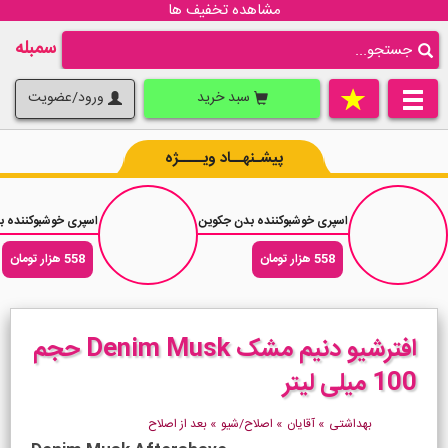
مشاهده تخفیف ها
سمبله
سبد خرید
ورود/عضویت
پیشـنهــاد ویــــژه
اسپری خوشبوکننده بدن جکوین رایحه عطر زنانه لالیک آمیتیس Amitice حجم 200 میلی لیتر
اسپری خوشبوکننده بدن ج
558 هزار تومان
558 هزار تومان
افترشیو دنیم مشک Denim Musk حجم
100 میلی لیتر
بهداشتی
»
آقایان
»
اصلاح/شیو
»
بعد از اصلاح