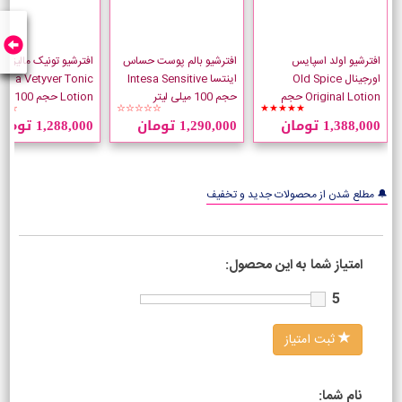
افترشیو اولد اسپایس
افترشیو بالم پوست حساس
افترشیو تونیک مالیزیا و
اورجینال Old Spice
اینتسا Intesa Sensitive
lizia Vetyver Tonic
Original Lotion حجم
حجم 100 میلی لیتر
Lotion حجم 100 میلی لیتر
☆☆
☆☆☆☆☆
★★★★★
150 میلی لیتر
1,388,000 تومان
1,290,000 تومان
1,288,000 تومان
🔔 مطلع شدن از محصولات جدید و تخفیف
امتیاز شما به این محصول:
5
ثبت امتیاز
نام شما: