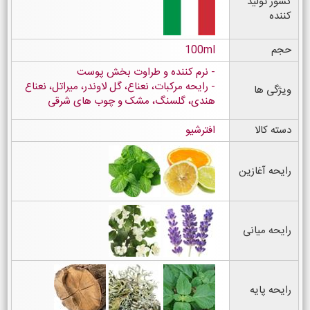
کشور تولید
کننده
حجم
100ml
نرم کننده و طراوت بخش پوست
رایحه مرکبات، نعناع، گل لاوندر، میراتل، نعناع
ویژگی ها
هندی، گلسنگ، مشک و چوب های شرقی
دسته کالا
افترشیو
رایحه آغازین
رایحه میانی
رایحه پایه