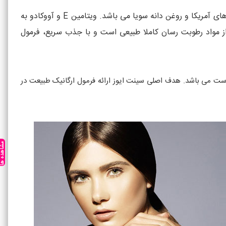
لوسیون بدن آووکادو سینت ایوز St Ives Hydrating Avocado حاوی ویتامین E، عصاره آووکادو ارگانیک پرورش یافته در باغ های آمریکا و روغن دانه سویا می باشد. ویتامین E و آووکادو به
ز مواد رطوبت رسان کاملا طبیعی است و با جذب سریع، فرمول
بت از پوست می باشد. هدف اصلی سینت ایوز ارائه فرمول ارگانیک طبیعت در
مشاهده ه