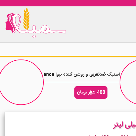
استیک ضدتعریق و روشن کننده نیوا Nivea Natural Radiance حجم 50 میلی لیتر
488 هزار تومان