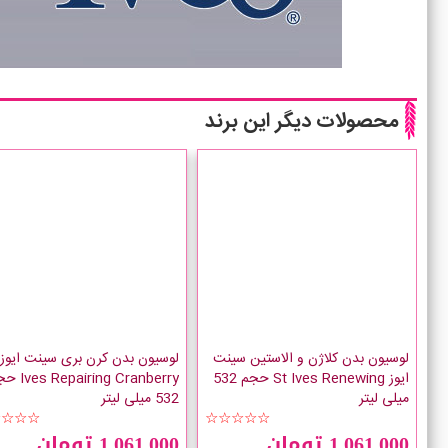
محصولات دیگر این برند
لوسیون بدن کلاژن و الاستین سینت
ایوز St Ives Renewing حجم 532
epairing Cranberry
میلی لیتر
532 میلی لیتر
☆☆☆☆
☆☆☆☆☆
1,061,000 تومان
1,061,000 تومان