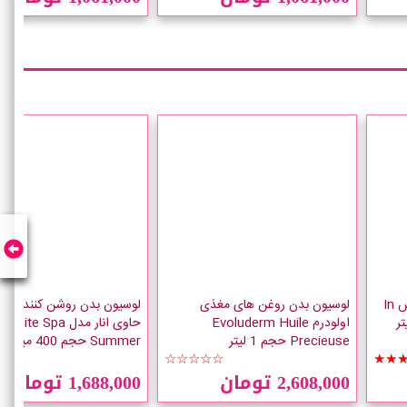
لوسیون بدن بث اند بادی ورکس In
لوسیون بدن روغن های مغذی
لوسیون بدن روشن کننده وای
اولودرم Evoluderm Huile
حاوی انار مدل White Spa
Precieuse حجم 1 لیتر
Summer حجم 400 میلی لیتر
★★
☆☆☆☆☆
★★
2,608,000 تومان
1,688,000 تومان