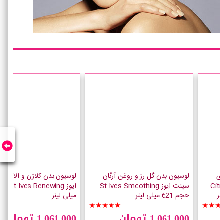
ی
لوسیون بدن گل رز و روغن آرگان
لوسیون بدن کلاژن و الاستی
Citrus
سینت ایوز St Ives Smoothing
حجم 621 میلی لیتر
میلی لیتر
★★
★★★★★
★★
1,061,000 تومان
1,061,000 تومان