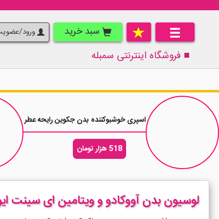
سبد خرید
ورود/عضوی
■ فروشگاه اینترنتی
سمبله
اسپری خوشبوکننده بدن جکوین رایحه عطر مردانه لاگوست بل
518 هزار تومان
لوسیون بدن آووکادو و ویتامین ای سینت ایوز St Ives Hydrating Avocado حجم 621 میلی ل