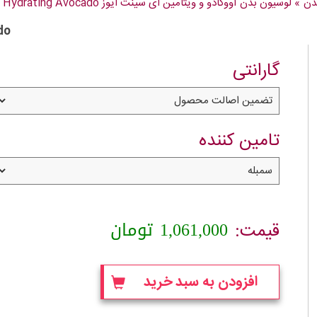
دن
»
لوسیون بدن آووکادو و ویتامین ای سینت ایوز St Ives Hydrating Avocado حجم 621 میلی لیتر
do
گارانتی
تامین کننده
1,061,000
تومان
قیمت:
افزودن به سبد خرید