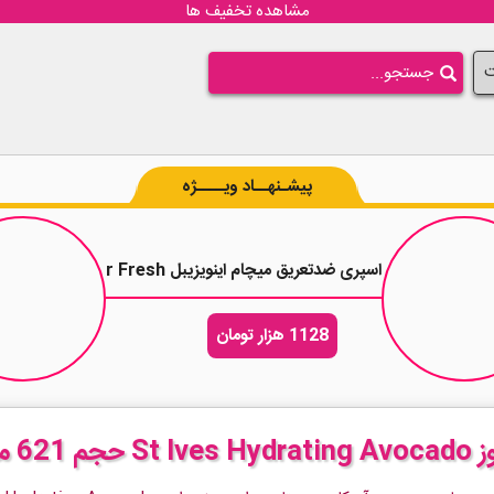
مشاهده تخفیف ها
ت
پیشـنهــاد ویــــژه
نک پیور حجم 200 میلی لیتر
اسپری ضدتعریق میچام اینویزیبل Mitchum Invisible Clear Fresh حجم 200 میلی لیتر
1128 هزار تومان
یتر