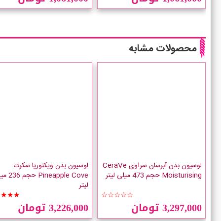
محصولات مشابه
لوسیون بدن آبرسان سراوی CeraVe
لوسیون بدن ویکتوریا سکرت
Moisturising حجم 473 میلی لیتر
Pineapple Cove 
لیتر
★★★★
☆☆☆☆☆
3,297,000 تومان
3,226,000 تومان