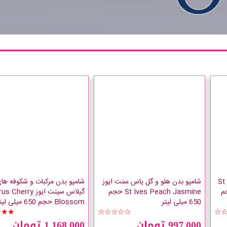
لوسیون بدن کرن بری سینت ایوز St
شامپو بدن هلو و گل یاس سنت ایوز
شامپو بدن مرکبات و شکوفه ها
Ives R حجم
St Ives Peach Jasmine حجم
گیلاس سینت ایوز  Cherry
650 میلی لیتر
Blossom حجم 650 میلی لیتر
★★★
☆☆☆☆☆
☆
997,000 تومان
1,168,000 تومان