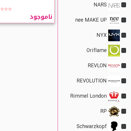
DR-01
NARS
☆☆☆☆
nee MAKE UP
ناموجود
NYX
Oriflame
REVLON
REVOLUTION
Rimmel London
ریمل حجم دهنده ضدآب اسنس 
لاو اکستریم Essence I Love
xtreme Volume Waterproof
RP
☆☆☆☆
888,000 تومان
Schwarzkopf