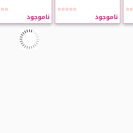
MEB 03
MEB 02
☆☆☆
☆☆☆☆☆
☆
ناموجود
ناموجود
آی
ژل حالت دهنده ابرو اسنس
مداد ابروی گلدن رز
Essence Fix It حجم 8.5 میلی لیتر
Rose Dream شماره 306
E
☆☆☆
☆☆☆☆☆
☆
988,000 تومان
468,000 تومان