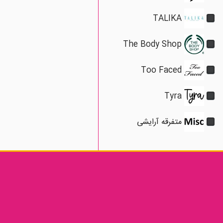
TALIKA
The Body Shop
Too Faced
Tyra
مداد ابروی گلدن رز دریم en
Rose Dream شماره 307
متفرقه آرایشی
★★★★
468,000 تومان