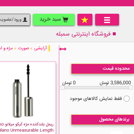
سبد خرید
ورود/عضوی
■ فروشگاه اینترنتی
سمبله
آرایشی
»
صورت
»
مژه و اب
در حال نمایش 21 مورد از 203 مورد
محدوده قیمت
3,586,000 تومان
0 تومان
فقط نمایش کالاهای موجود
برندهای محصول
ریمل بلندکننده م