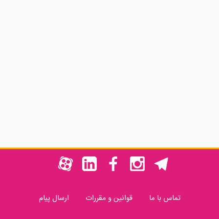
Gold
ژل حالت دهنده ابرو و مژه اسنس
ریمل حجم دهنده میبلین
Essence Lash and Brow حجم
9 میلی لیتر
میلی لیتر
☆☆☆
★★★★★
★
568,000 تومان
1,274,000 تومان