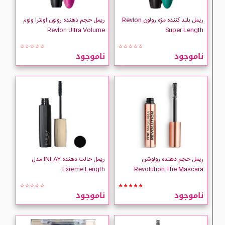
deep romance
ریمل بلند کننده مژه رولون Revlon
ریمل حجم دهنده رولون اولترا ولوم
Revlon Ultra Volume
Super Length
Dior
☆☆☆☆☆
☆☆☆☆☆
ناموجود
ناموجود
doucce
Essence
Golden Rose
HANTIN
ریمل حجم دهنده رولوشن
ریمل حالت دهنده INLAY مدل
INLAY
Exreme Length
Revolution The Mascara
☆☆☆☆☆
★★★★★
ISADORA
ناموجود
ناموجود
KIKO Milano