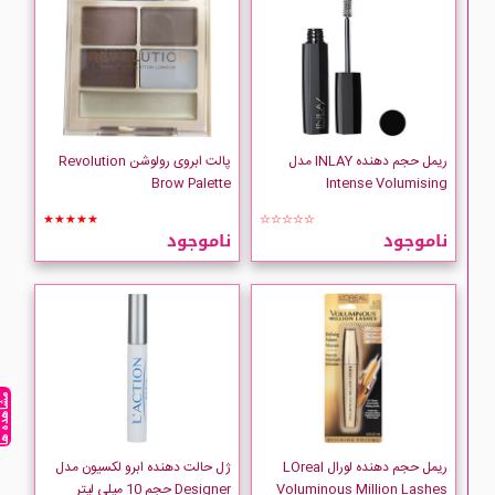
LACTION
LANCOME
LOREAL
ریمل حجم دهنده INLAY مدل
پالت ابروی رولوشن Revolution
Brow Palette
Intense Volumising
MAVALA
★★★★★
☆☆☆☆☆
ناموجود
ناموجود
MAYBELLINE
Miba
MILANI
مشاهده ه
My
ریمل حجم دهنده لورال LOreal
ژل حالت دهنده ابرو لکسیون مدل
Voluminous Million Lashes
Designer حجم 10 میلی لیتر