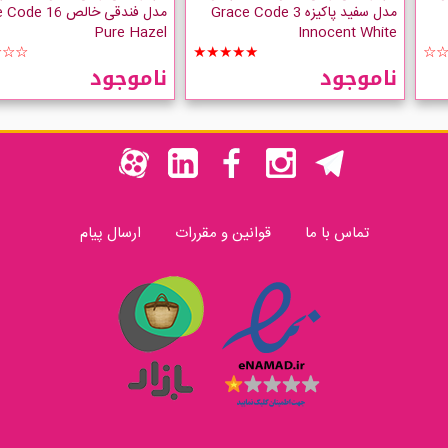
مدل سفید پاکیزه Grace Code 3
مدل فندقی خالص  16
Pure Hazel
Innocent White
☆☆☆
★★★★★
☆
ناموجود
ناموجود
تماس با ما
قوانین و مقررات
ارسال پیام