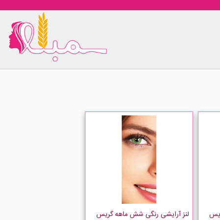
ریس
لنز آرایشی رنگی شش ماهه گریس