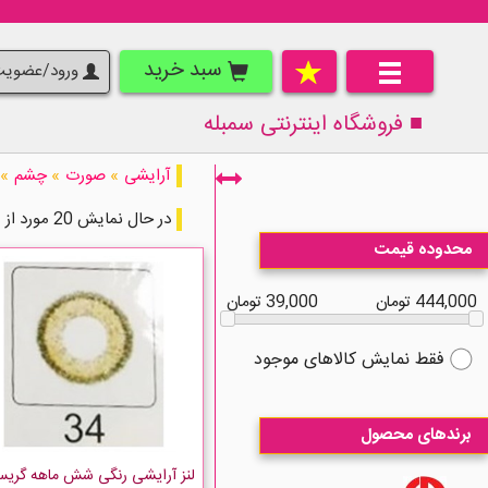
سبد خرید
ورود/عضوی
■ فروشگاه اینترنتی
سمبله
آرایشی
»
صورت
»
چشم
»
در حال نمایش 20 مورد از 41 مورد
محدوده قیمت
444,000 تومان
39,000 تومان
فقط نمایش کالاهای موجود
برندهای محصول
لنز آرایشی رنگی شش ماهه گری