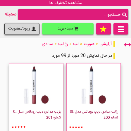
مشاهده تخفیف ها
سمبله
سبد خرید
ورود/عضویت
آرایشی
»
صورت
»
لب
»
رژ لب
»
مدادی
در حال نمایش 20 مورد از 99 مورد
فقط نمایش کالاهای موجود
رژلب مدادی دیپ رومانس مدل SL
رژلب مدادی دیپ رومانس مدل SL
شماره 200
شماره 201
★★★★★
★★★★★
deep romance