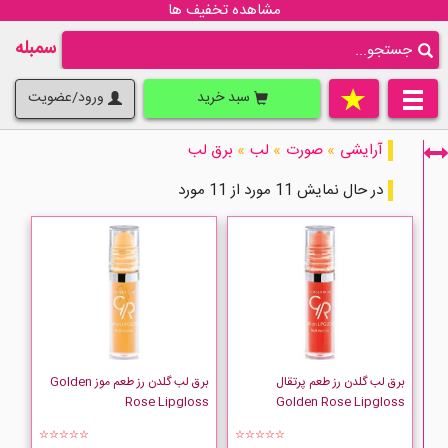
مشاهده تخفیف ها
سمبله
سبد خرید
ورود/عضویت
آرایشی
»
صورت
»
لب
»
برق لب
در حال نمایش 11 مورد از 11 مورد
فقط نمایش کالاهای موجود
برق لب گلدن رز طعم پرتقال
برق لب گلدن رز طعم موز Golden
Rose Lipgloss
Golden Rose Lipgloss
☆☆☆☆☆
☆☆☆☆☆
Artdeco