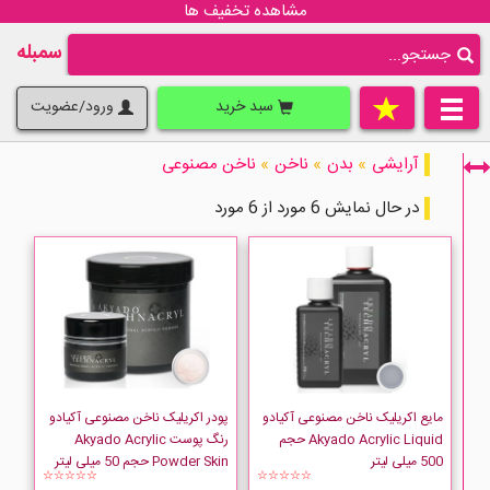
مشاهده تخفیف ها
سمبله
سبد خرید
ورود/عضویت
آرایشی
»
بدن
»
ناخن
»
ناخن مصنوعی
در حال نمایش 6 مورد از 6 مورد
فقط نمایش کالاهای موجود
مایع اکریلیک ناخن مصنوعی آکیادو
پودر اکریلیک ناخن مصنوعی آکیادو
Akyado Acrylic Liquid حجم
رنگ پوست Akyado Acrylic
500 میلی لیتر
Powder Skin حجم 50 میلی لیتر
☆☆☆☆☆
☆☆☆☆☆
AKYADO