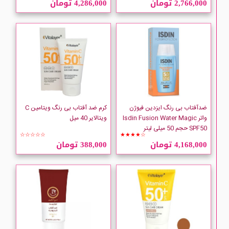
2,766,000 تومان
4,286,000 تومان
ADRA
Anua
ATACHE
AURELIEN
ضدآفتاب بی رنگ ایزدین فیوژن
کرم ضد آفتاب بی رنگ ویتامین C
واتر Isdin Fusion Water Magic
ویتالایر 40 میل
SPF50 حجم 50 میلی لیتر
AXIS-Y
☆☆☆☆☆
★★★★☆
4,168,000 تومان
388,000 تومان
Babaria
CARLINA
Cinere