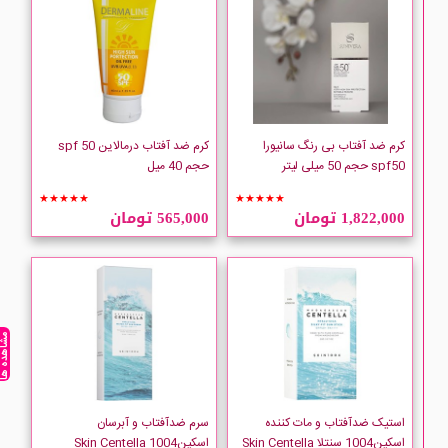
DOTINI
DR.GRANDEL
dulgon
کرم ضد آفتاب بی رنگ سانیورا
کرم ضد آفتاب درمالاین spf 50
spf50 حجم 50 میلی لیتر
حجم 40 میل
Ellaro
★★★★★
★★★★★
1,822,000 تومان
565,000 تومان
ESTHEDRM
Eucerin
مشاهده ه
Farben
Farm Stay
استیک ضدآفتاب و مات کننده
سرم ضدآفتاب و آبرسان
اسکین1004 سنتلا Skin Centella
اسکین1004 Skin Centella