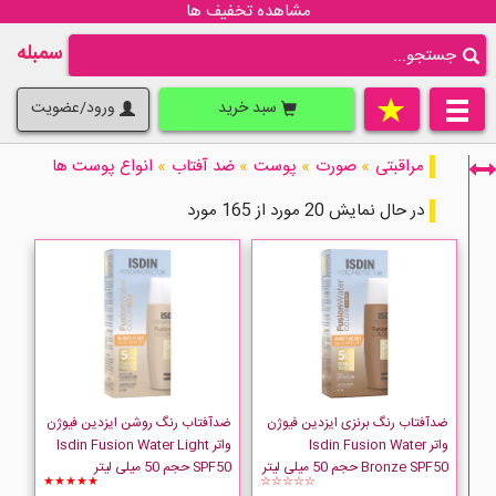
مشاهده تخفیف ها
سمبله
سبد خرید
ورود/عضویت
مراقبتی
»
صورت
»
پوست
»
ضد آفتاب
»
انواع پوست ها
در حال نمایش 20 مورد از 165 مورد
فقط نمایش کالاهای موجود
ضدآفتاب رنگ برنزی ایزدین فیوژن
ضدآفتاب رنگ روشن ایزدین فیوژن
واتر Isdin Fusion Water
واتر Isdin Fusion Water Light
Bronze SPF50 حجم 50 میلی لیتر
SPF50 حجم 50 میلی لیتر
★★★★★
☆☆☆☆☆
ACM