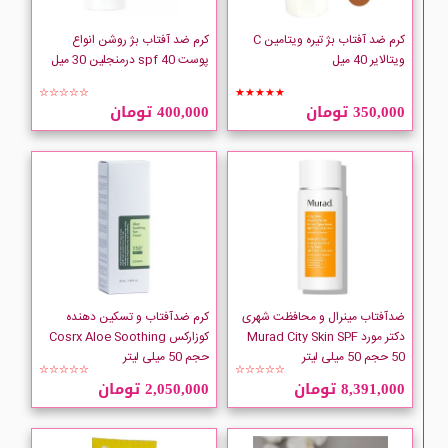
CLIVEN
کرم ضد آفتاب بژ تیره ویتامین C
کرم ضد آفتاب بژ روشن انواع
ویتالایر 40 میل
پوست spf 40 درمنجلین 30 میل
Collistar
☆☆☆☆☆
★★★★★
350,000 تومان
400,000 تومان
comfort zone
COSRX
COVERMARK
Dermagor
ضدآفتاب مینرال و محافظت شهری
کرم ضدآفتاب و تسکین دهنده
DERMALINE
دکتر مورد Murad City Skin SPF
کوزارکس Cosrx Aloe Soothing
50 حجم 50 میلی لیتر
حجم 50 میلی لیتر
☆☆☆☆☆
☆☆☆☆☆
Dermangeline
8,391,000 تومان
2,050,000 تومان
Derm-Eden