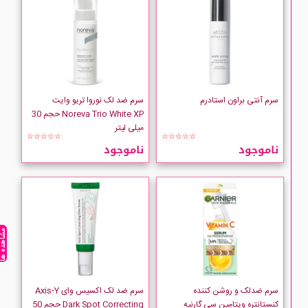
سرم آنتی براون استادرم
سرم ضد لک نوروا تریو وایت
Noreva Trio White XP حجم 30
میلی لیتر
☆☆☆☆☆
☆☆☆☆☆
ناموجود
ناموجود
مشاهده ه
سرم ضدلک و روشن کننده
سرم ضد لک اکسیس وای Axis-Y
کنستانتره ویتامین سی گارنیه
Dark Spot Correcting حجم 50