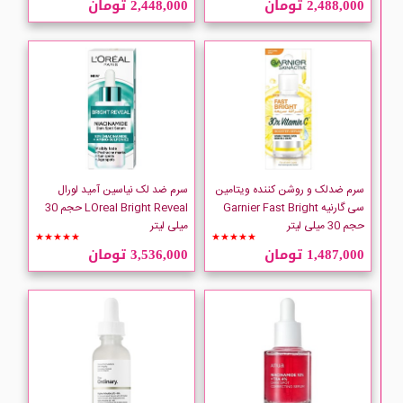
2,488,000 تومان
2,448,000 تومان
arcaya
AXIS-Y
Bernard Cassiere
ESTHEDRM
سرم ضدلک و روشن کننده ویتامین
سرم ضد لک نیاسین آمید لورال
سی گارنیه Garnier Fast Bright
LOreal Bright Reveal حجم 30
حجم 30 میلی لیتر
میلی لیتر
EVELINE
★★★★★
★★★★★
1,487,000 تومان
3,536,000 تومان
GARNIER
ISNTREE
JUTE