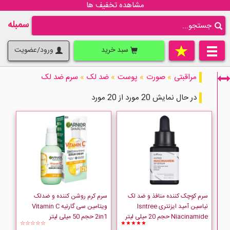
مشاهده تخفیف ها
سمبله
سبد خرید
ورود/عضویت
مراقبتی
»
صورت
»
پوست
»
ضد لک
»
سرم ضد لک
در حال نمایش 20 مورد از 20 مورد
فقط نمایش کالاهای موجود
سرم کوچک کننده منافذ و ضد لک
سرم کرم روشن کننده و ضدلک
نیاسین آمید ایزنتری Isntree
ویتامین سی گارنیه Vitamin C
Niacinamide حجم 20 میلی لیتر
2in1 حجم 50 میلی لیتر
☆☆☆☆☆
★★★★★
Anua