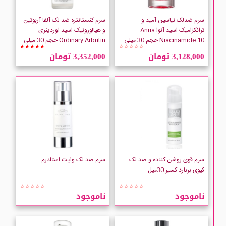
LOREAL
سرم ضدلک نیاسین آمید و
سرم کنستانتره ضد لک آلفا آربوتین
ترانکزامیک اسید آنوا Anua
و هیالورونیک اسید اوردینری
NOREVA
Niacinamide 10 حجم 30 میلی
Ordinary Arbutin حجم 30 میلی
★★★★★
☆☆☆☆☆
لیتر
لیتر
3,128,000 تومان
3,352,000 تومان
Ordinary
Pharmaceris
ROSALIA
SOTHYS
سرم قوی روشن کننده و ضد لک
سرم ضد لک وایت استادرم
کیوی برنارد کسیر 30میل
☆☆☆☆☆
☆☆☆☆☆
ناموجود
ناموجود