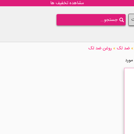
مشاهده تخفیف ها
ت
»
ضد لک
»
روغن ضد لک