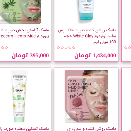
ماسک روشن کننده صورت خاک رس
ماسک آرامش بخش صورت شاه 
سفید اولودرم White Clay حجم
پیوردرم Purederm Hemp Mud
100 میلی لیتر
☆☆☆
☆☆☆☆☆
☆
1,434,000 تومان
395,000 تومان
س
ماسک روشن کننده و سم زدای
ماسک تسکین دهنده صورت بابو