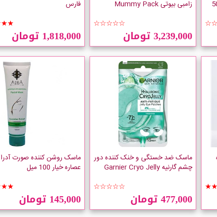
Anti Fatigue حجم 50
زامبی بیوتی Mummy Pack
فارس
★★★
☆☆☆☆☆
☆
3,239,000 تومان
1,818,000 تومان
ماسک ضد خستگی و خنک کننده دور
ماسک روشن کننده صورت آدرا
چشم گارنیه Garnier Cryo Jelly
عصاره خیار 100 میل
★★★
☆☆☆☆☆
★
477,000 تومان
145,000 تومان