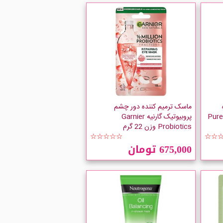
ماسک ترمیم کننده دور چشم
ردرم Purederm
پروبیوتیک گارنیه Garnier
Probiotics وزن 22 گرم
☆☆☆☆☆
☆☆
675,000 تومان