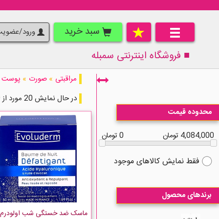
سبد خرید
ورود/عضوی
■ فروشگاه اینترنتی
سمبله
مراقبتی
»
صورت
»
پوست
در حال نمایش 20 مورد از 229 مورد
محدوده قیمت
4,084,000 تومان
0 تومان
فقط نمایش کالاهای موجود
برندهای محصول
ماسک ضد خستگی شب اولودرم