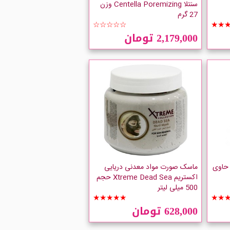
سنتلا Centella Poremizing وزن
27 گرم
☆☆☆☆☆
★★
2,179,000 تومان
 حاوی
ماسک صورت مواد معدنی دریایی
اکستریم Xtreme Dead Sea حجم
500 میلی لیتر
★★★★★
★★
628,000 تومان