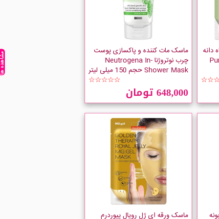
دانه
ماسک مات کننده و پاکسازی پوست
مشاهده ه
چرب نوتروژنا Neutrogena In-
Shower Mask حجم 150 میلی لیتر
☆☆☆☆☆
☆☆
648,000 تومان
نه
ماسک ورقه ای ژل رویال پیوردرم