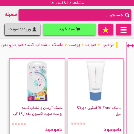
مشاهده تخفیف ها
سمبله
سبد خرید
ورود/عضویت
مراقبتی
»
صورت
»
پوست
»
ماسک
»
شاداب کننده صورت و بدن
فقط نمایش کالاهای موجود
ماسک Bi-Zone اسکین دور 50
ماسک آبرسان و شاداب کننده
میل
پوست صورت لکسیون مقدار 15 گرم
☆☆☆☆☆
☆☆☆☆☆
ناموجود
ناموجود
Bernard Cassiere