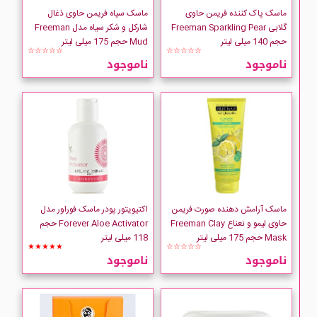
Good Virtues Co
ماسک پاک کننده فریمن حاوی
ماسک سیاه فریمن حاوی ذغال
گلابی Freeman Sparkling Pear
شارکل و شکر سیاه مدل Freeman
حجم 140 میلی لیتر
Mud حجم 175 میلی لیتر
LACTION
☆☆☆☆☆
☆☆☆☆☆
ناموجود
ناموجود
LOREAL
Neutrogena
Petal Fresh
PUREDERM
ماسک آرامش دهنده صورت فریمن
اکتیویتور پودر ماسک فوراور مدل
حاوی لیمو و نعناع Freeman Clay
Forever Aloe Activator حجم
Queen Helene
Mask حجم 175 میلی لیتر
118 میلی لیتر
★★★★★
☆☆☆☆☆
ناموجود
ناموجود
Simple
SKEYNDOR