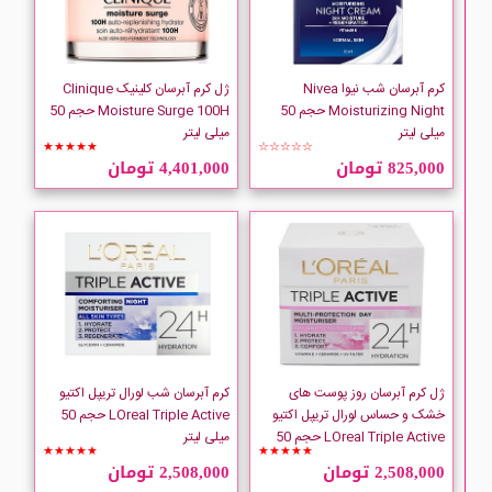
NEA SPA
Neutrogena
کرم آبرسان شب نیوا Nivea
ژل کرم آبرسان کلینیک Clinique
Moisturizing Night حجم 50
Moisture Surge 100H حجم 50
میلی لیتر
میلی لیتر
NIVEA
★★★★★
☆☆☆☆☆
825,000 تومان
4,401,000 تومان
NOREVA
Oriflame
ژل کرم آبرسان روز پوست های
کرم آبرسان شب لورال تریپل اکتیو
خشک و حساس لورال تریپل اکتیو
LOreal Triple Active حجم 50
LOreal Triple Active حجم 50
میلی لیتر
★★★★★
★★★★★
میلی لیتر
2,508,000 تومان
2,508,000 تومان