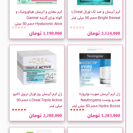
COMEON
کرم آبرسان و ضد لک لورال LOreal
کرم مغذی و آبرسان هیالورونیک و
Bright Reveal حجم 50 میلی لیتر
آلوئه ورای گارنیه Garnier
COSRX
Hyaluronic Aloe حجم 50 میلی
☆☆☆☆☆
☆☆☆☆☆
لیتر
3,124,000 تومان
1,190,000 تومان
DIADERMINE
Diego dalla palma
Dove
Dr Althea
ژل کرم آبرسان صورت نوتروژنا
ژل کرم آبرسان روز لورال تریپل اکتیو
DR BELTER
هیدرو بوست Neutrogena
LOreal Triple Active حجم 50
Hydro Boost حجم 50 میلی لیتر
میلی لیتر
★★★★★
★★★★★
Elizabeth-Arden
1,203,000 تومان
2,280,000 تومان
ESTHEDRM