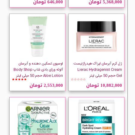
5,368,000 تومان
646,000 تومان
ATACHE
AURA CHAKE
AVENE
Bernard Cassiere
ژل کرم آبرسان لیراک هیدراژنیست
لوسیون تسکین دهنده و آبرسان
Lierac Hydragenist Cream
آلوئه ورای بادی شاپ Body Shop
Gel حجم 50 میلی لیتر
Aloe Lotion حجم 50 میلی لیتر
Clinique
★★★★★
☆☆☆☆☆
10,882,000 تومان
2,553,000 تومان
CLIVEN
COCOla
Collistar