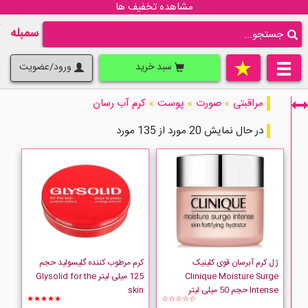
مشاهده تخفیف ها
سمبله
سبد خرید
ورود/عضویت
مراقبتی
»
صورت
»
پوست
»
کرم آب رسان
در حال نمایش 20 مورد از 135 مورد
فقط نمایش کالاهای موجود
ژل کرم آبرسان قوی کلینیک
کرم مرطوب کننده گلیسولید حجم
Clinique Moisture Surge
125 میلی لیتر Glysolid for the
Intense حجم 50 میلی لیتر
skin
★★★★★
☆☆☆☆☆
ACM