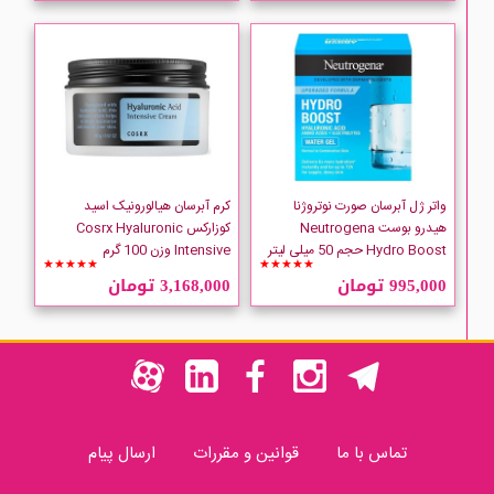
واتر ژل آبرسان صورت نوتروژنا
کرم آبرسان هیالورونیک اسید
هیدرو بوست Neutrogena
کوزارکس Cosrx Hyaluronic
Hydro Boost حجم 50 میلی لیتر
Intensive وزن 100 گرم
★★★★★
★★★★★
995,000 تومان
3,168,000 تومان
تماس با ما
قوانین و مقررات
ارسال پیام