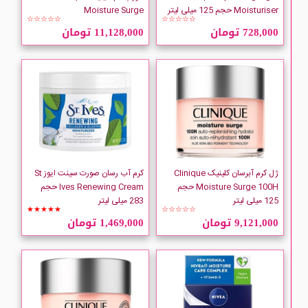
Jacques Andhrel
Moisturiser حجم 125 میلی لیتر
Moisture Surge
☆☆☆☆☆
☆☆☆☆☆
728,000 تومان
11,128,000 تومان
JUTE
KIKO Milano
LANCOME
LIERAC
ژل کرم آبرسان کلینیک Clinique
کرم آب رسان صورت سینت ایوز St
LOREAL
Moisture Surge 100H حجم
Ives Renewing Cream حجم
125 میلی لیتر
283 میلی لیتر
★★★★★
☆☆☆☆☆
Mary May
9,121,000 تومان
1,469,000 تومان
MQ
Murad