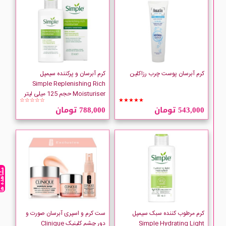
EVELINE
EVOLUderm
Farben
کرم آبرسان پوست چرب رزاکلین
کرم آبرسان و پرکننده سیمپل
Simple Replenishing Rich
Moisturiser حجم 125 میلی لیتر
FILORGA
☆☆☆☆☆
★★★★★
543,000 تومان
788,000 تومان
GARNIER
GLYSOLID
مشاهده ه
GUINOT
Himalaya
کرم مرطوب کننده سبک سیمپل
ست کرم و اسپری آبرسان صورت و
Simple Hydrating Light
دور چشم کلینیک Clinique