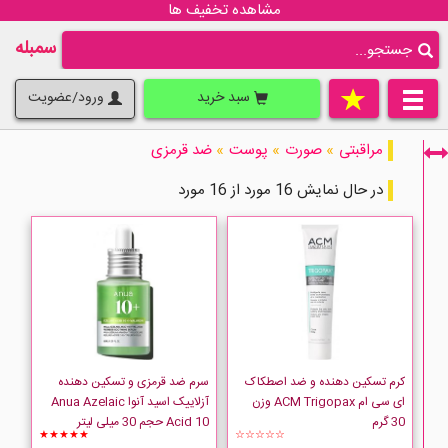
مشاهده تخفیف ها
سمبله
سبد خرید
ورود/عضویت
مراقبتی
»
صورت
»
پوست
»
ضد قرمزی
در حال نمایش 16 مورد از 16 مورد
فقط نمایش کالاهای موجود
کرم تسکین دهنده و ضد اصطکاک
سرم ضد قرمزی و تسکین دهنده
ای سی ام ACM Trigopax وزن
آزلاییک اسید آنوا Anua Azelaic
30 گرم
Acid 10 حجم 30 میلی لیتر
★★★★★
☆☆☆☆☆
ACM