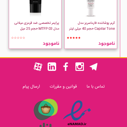
کرم پوشاننده فارماسریز مدل
پرایمر تخصصی ضد قرمزی میلانی
Capilar Tone حجم 40 میلی لیتر
مدل MTFP 03 حجم 25 میل
☆☆☆☆☆
★★★★★
ناموجود
ناموجود
تماس با ما
قوانین و مقررات
ارسال پیام