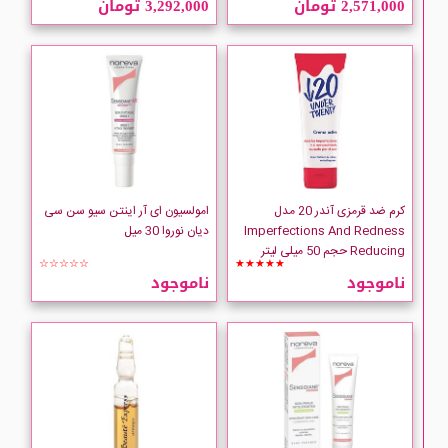
2,571,000 تومان
3,292,000 تومان
Anua
arcaya
Dermagor
MILANI
کرم ضد قرمزی آندر 20 مدل
امولسیون ای آر اینتن سیو سن سی
Imperfections And Redness
دیان نوروا 30 میل
Reducing حجم 50 میلی لیتر
NOREVA
☆☆☆☆☆
★★★★★
ناموجود
ناموجود
Pharmaceris
SKEYNDOR
SKIN CEUTICALS