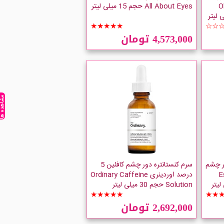
Ole
All About Eyes حجم 15 میلی لیتر
★★★★★
☆☆
4,573,000 تومان
مشاهده ه
ر چشم
سرم کنستانتره دور چشم کافئین 5
Esth
درصد اوردینری Ordinary Caffeine
Solution حجم 30 میلی لیتر
★★★★★
★★
2,692,000 تومان