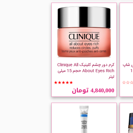
ی شاپ
کرم دور چشم کلینیک Clinique All
Drops o حجم 15
About Eyes Rich حجم 15 میلی
لیتر
★★★★★
☆☆
4,840,000 تومان