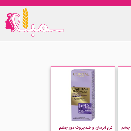
ر چشم
کرم آبرسان و ضدچروک دور چشم