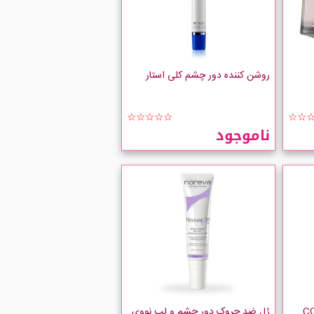
روشن کننده دور چشم کلی استار
☆☆☆☆☆
☆☆
ناموجود
ر چشم کاور مارک مدل CC
رُل ضد چروک دور چشم و لب نووی