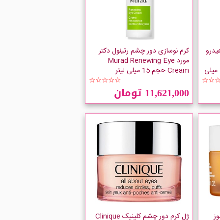
یدرو
کرم نوسازی دور چشم رتینول دکتر
مورد Murad Renewing Eye
Boost Awakening حجم 15 میلی
Cream حجم 15 میلی لیتر
☆☆☆☆☆
☆☆
11,621,000 تومان
وز
ژل کرم دور چشم کلینیک Clinique