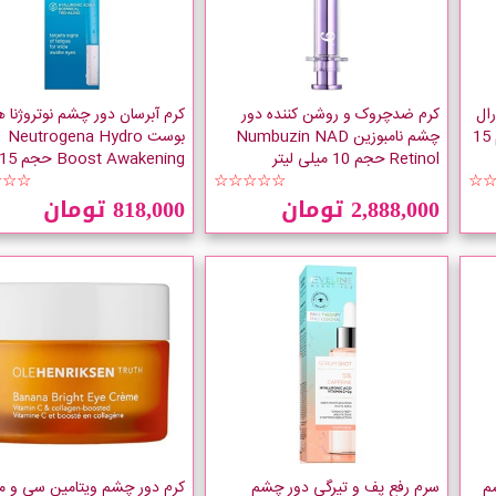
رال
کرم ضدچروک و روشن کننده دور
کرم آبرسان دور چشم نوتروژنا ه
LOreal Power Age Eye حجم 15
چشم نامبوزین Numbuzin NAD
بوست Neutrogena Hydro
Retinol حجم 10 میلی لیتر
☆
☆☆☆☆☆
لیتر
☆☆☆
2,888,000 تومان
818,000 تومان
م
سرم رفع پف و تیرگی دور چشم
کرم دور چشم ویتامین سی و م