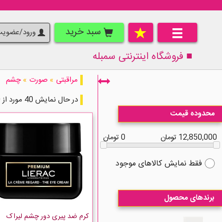
سبد خرید
ورود/عضوی
■ فروشگاه اینترنتی
سمبله
مراقبتی
»
صورت
»
چشم
در حال نمایش 40 مورد از 210 مورد
محدوده قیمت
12,850,000 تومان
0 تومان
فقط نمایش کالاهای موجود
برندهای محصول
کرم ضد پیری دور چشم لیراک