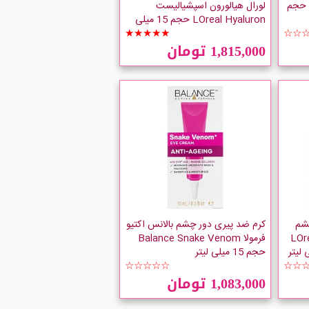
لیراک Lierac Eye Lift Care حجم
لورال هیالورون اسپشیالیست
LOreal Hyaluron حجم 15 میلی
☆☆
لیتر
★★★★★
1,815,000 تومان
شم
کرم ضد پیری دور چشم بالانس اکتیو
LOreal R
فرمولا Balance Snake Venom
حجم 15 میلی لیتر
☆☆☆☆☆
☆☆
1,083,000 تومان