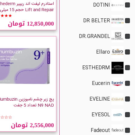
استادرم لیفت اند ریپیر 
DOTINI
Lift and Repair حجم 15 میلی لیتر
★★★★
DR BELTER
12,850,000 تومان
DR.GRANDEL
Ellaro
ESTHEDRM
Eucerin
EVELINE
پچ زیر چشم نامبوزین buzin
N9 NAD تعداد 5 جفت
EYESOL
☆☆☆☆
2,556,000 تومان
Fadeout