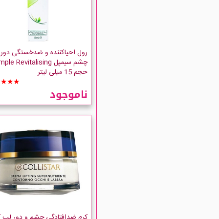
رول احیاکننده و ضدخستگی دور
چشم سیمپل ple Revitalising
حجم 15 میلی لیتر
★★★★
ناموجود
کرم ضدافتادگی چشم و دور لب 