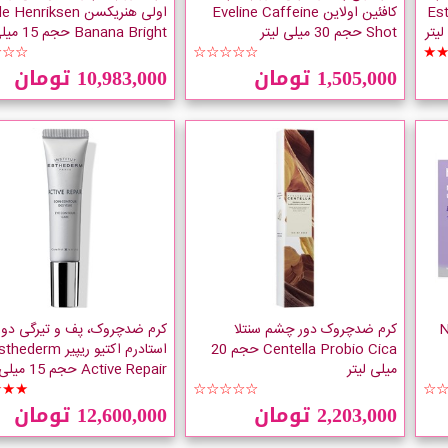
Esthederm
کافئین اولاین Eveline Caffeine
اولی هنریکسن  Henriksen
Shot حجم 30 میلی لیتر
Banana Bright حجم 15 میلی لیتر
☆☆☆
☆☆☆☆☆
★
1,505,000 تومان
10,983,000 تومان
Num
کرم ضدچروک دور چشم سنتلا
کرم ضدچروک، پف و تیرگی دو
Centella Probio Cica حجم 20
استادرم اکتیو ریپیر ederm
میلی لیتر
Active Repair حجم 15 میلی لیتر
★★★
☆☆☆☆☆
☆
2,203,000 تومان
12,600,000 تومان