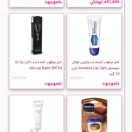
405,000 تومان
ناموجود
ESTHEDRM
jila
SOTHYS
URIAGE
بالم مرطوب کننده لب وازلین توتال
کرم مرطوب کننده لب دکتر ژیلا Dr
مویسچر Vaseline Lip Care وزن
Jila Lip Balm SPF20
10 گرم
Vaseline
☆☆☆☆☆
☆☆☆☆☆
ناموجود
ناموجود