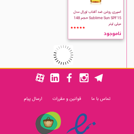
اسپری روغن ضد آفتاب لورال مدل
Sublime Sun SPF15 حجم 148
میلی لیتر
★★★★★
ناموجود
تماس با ما
قوانین و مقررات
ارسال پیام