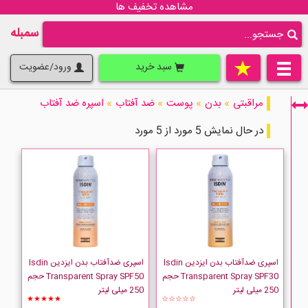
مشاهده تخفیف ها
سمبله
سبد خرید
ورود/عضویت
مراقبتی
»
بدن
»
پوست
»
ضد آفتاب
»
اسپره ضد آفتاب
در حال نمایش 5 مورد از 5 مورد
فقط نمایش کالاهای موجود
اسپری ضدآفتاب بدن ایزدین Isdin
اسپری ضدآفتاب بدن ایزدین Isdin
Transparent Spray SPF30 حجم
Transparent Spray SPF50 حجم
250 میلی لیتر
250 میلی لیتر
★★★★★
☆☆☆☆☆
ISDIN