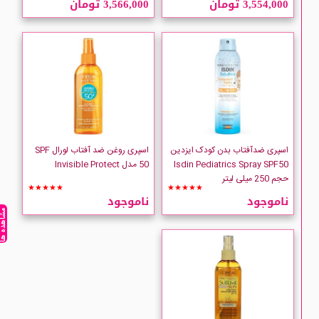
3,554,000 تومان
3,566,000 تومان
LOREAL
اسپری ضدآفتاب بدن کودک ایزدین
اسپری روغن ضد آفتاب لورال SPF
Isdin Pediatrics Spray SPF50
50 مدل Invisible Protect
حجم 250 میلی لیتر
★★★★★
★★★★★
ناموجود
ناموجود
مشاهده ه