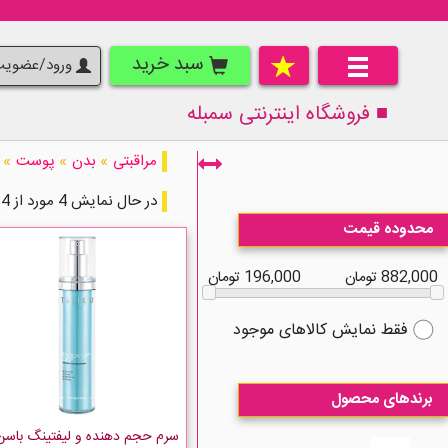
سبد خرید
ورود/عضوی
■ فروشگاه اینترنتی
سمبله
مراقبتی
»
بدن
»
پوست
»
در حال نمایش 4 مورد از 4 مورد
محدوده قیمت
882,000 تومان
196,000 تومان
فقط نمایش کالاهای موجود
برندهای محصول
سرم حجم دهنده و لیفتینگ باسن