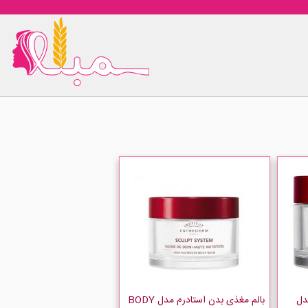
دل
بالم مغذی بدن استادرم مدل BODY