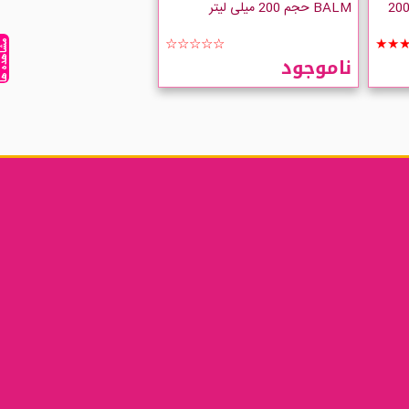
GALBANTE BUST حجم 200
BALM حجم 200 میلی لیتر
☆☆☆☆☆
★★
مشاهده ه
ناموجود