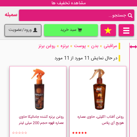
مشاهده تخفیف ها
سمبله
سبد خرید
ورود/عضویت
مراقبتی
»
بدن
»
پوست
»
برنزه
»
روغن برنز
در حال نمایش 11 مورد از 11 مورد
فقط نمایش کالاهای موجود
روغن آفتاب اکلیلی، حاوی عصاره
روغن برنزه کننده جامائیکا حاوی
هویج آی پلاس
عصاره قهوه حجم 200 میلی لیتر
☆☆☆☆☆
★★★★★
Bielenda