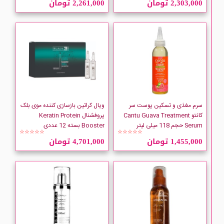
2,303,000 تومان
2,261,000 تومان
ATOUSA
BLACK Professional
Cantu
Cerita
سرم مغذی و تسکین پوست سر
ویال کراتین بازسازی کننده موی بلک
کانتو Cantu Guava Treatment
پروفشنال Keratin Protein
Serum حجم 118 میلی لیتر
Booster بسته 12 عددی
Every Strand
☆☆☆☆☆
☆☆☆☆☆
1,455,000 تومان
4,701,000 تومان
FASCINELLE
INSIGHT
IPLUS