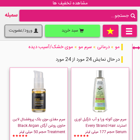
مشاهده تخفیف ها
سمبله
سبد خرید
ورود/عضویت
مو
»
درمانی
»
سرم مو
»
موی خشک/آسیب دیده
در حال نمایش 24 مورد از 24 مورد
فقط نمایش کالاهای موجود
سرم موی آلوئه ورا و آب نارگیل اوری
سرم مغذی موی بلک پروفشنال لاین
استرند Every Strand Hair
حاوی روغن آرگان Black Argan
Serum حجم 177 میلی لیتر
Treatment حجم 50 میلی لیتر
★★★★★
★★★★★
4GIRLS