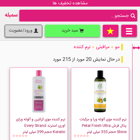
مشاهده تخفیف ها
سمبله
سبد خرید
ورود/عضویت
مو
»
مراقبتی
»
نرم کننده
در حال نمایش 20 مورد از 215 مورد
فقط نمایش کالاهای موجود
نرم کننده موی آلوئه ورا و مرکبات
نرم کننده موی کراتین و آلوئه ورای
پتال فرش Petal Fresh Ultra
اوری استرند Every Strand
Shine حجم 355 میلی لیتر
Keratin حجم 399 میلی لیتر
☆☆☆☆☆
☆☆☆☆☆
4GIRLS