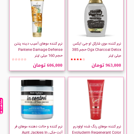
IPLUS
IT
JUTE
نرم کننده موی شارکل او جی ایکس
نرم کننده موهای آسیب دیده پنتن
Ogx Charcoal Detox حجم 385
Pantene Damage Defense
میلی لیتر
حجم 160 میلی لیتر
KEARR
☆☆☆☆☆
★★★★☆
963,000 تومان
606,000 تومان
KEUNE
LOREAL
مشاهده ه
Mane Choice
maral
نرم کننده موهای رنگ شده اولودرم
نرم کننده و حالت دهنده موهای فر
Evoluderm Regenerant Color
آنت جکی Aunt Jackies In