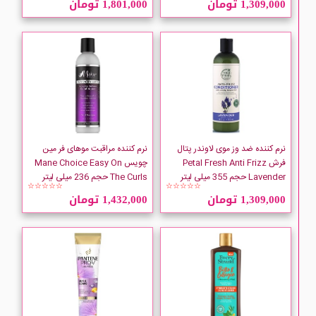
1,309,000 تومان
1,801,000 تومان
ALFAPARF MILANO
ARGANMIDAS
ATRAGIN
Aunt Jackies
نرم کننده ضد وز موی لاوندر پتال
نرم کننده مراقبت موهای فر مین
فرش Petal Fresh Anti Frizz
چویس Mane Choice Easy On
Lavender حجم 355 میلی لیتر
The Curls حجم 236 میلی لیتر
Cantu
☆☆☆☆☆
☆☆☆☆☆
1,309,000 تومان
1,432,000 تومان
CLIVEN
Daylogic
ECO