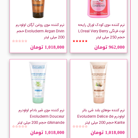
Schwarzkopf
Shea Moisture
نرم کننده موی کودک لورال رایحه
نرم کننده موی روغن آرگان اولودرم
توت فرنگی LOreal Very Berry
Evoluderm Argan Divin حجم
حجم 250 میلی لیتر
200 میلی لیتر
SKALA
☆☆☆☆☆
★★★★★
962,000 تومان
1,018,000 تومان
STAR LADY
Suave
نرم کننده موهای بلند شی باتر
نرم کننده موی شیر بادام اولودرم
اولودرم Evoluderm Delice de
Evoluderm Douceur
Karite حجم 200 میلی لیتر
dAmande حجم 200 میلی لیتر
☆☆☆☆☆
☆☆☆☆☆
1,018,000 تومان
1,018,000 تومان