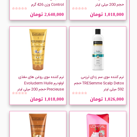
Maui Moisture
حجم 200 میلی لیتر
Control وزن 426 گرم
☆☆☆☆☆
☆☆☆☆☆
1,018,000 تومان
2,640,000 تومان
My
Naturalium
Ogx
PANTENE
نرم کننده موی سم زدای ترزمی
نرم کننده موی روغن های مغذی
Petal Fresh
TRESemme Scalp Detox حجم
اولودرم Evoluderm Huile
592 میلی لیتر
Precieuse حجم 200 میلی لیتر
☆☆☆☆☆
☆☆☆☆☆
Pharmaceris
1,026,000 تومان
1,018,000 تومان
QV
Schon