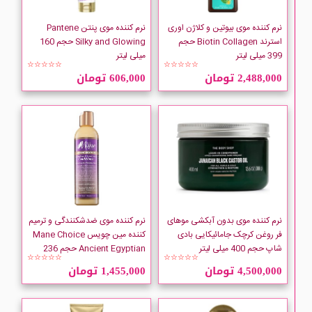
Every Strand
نرم کننده موی بیوتین و کلاژن اوری
نرم کننده موی پنتن Pantene
استرند Biotin Collagen حجم
Silky and Glowing حجم 160
EVOLUderm
399 میلی لیتر
میلی لیتر
☆☆☆☆☆
☆☆☆☆☆
2,488,000 تومان
606,000 تومان
FASCINELLE
GARNIER
HAIR BURST
HAIRtamin
نرم کننده موی بدون آبکشی موهای
نرم کننده موی ضدشکنندگی و ترمیم
Herbal Essences
فر روغن کرچک جامائیکایی بادی
کننده مین چویس Mane Choice
شاپ حجم 400 میلی لیتر
Ancient Egyptian حجم 236
☆☆☆☆☆
☆☆☆☆☆
میلی لیتر
IL SALONE
4,500,000 تومان
1,455,000 تومان
INSIGHT