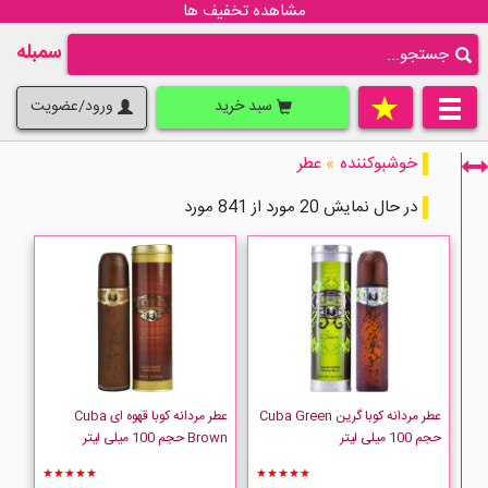
مشاهده تخفیف ها
سمبله
سبد خرید
ورود/عضویت
خوشبوکننده
»
عطر
در حال نمایش 20 مورد از 841 مورد
فقط نمایش کالاهای موجود
عطر مردانه کوبا گرین Cuba Green
عطر مردانه کوبا قهوه ای Cuba
حجم 100 میلی لیتر
Brown حجم 100 میلی لیتر
★★★★★
★★★★★
Abercrombie-Fitch