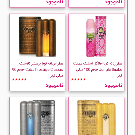
ناموجود
ناموجود
AMOUAGE
Aramis
ARMAND BASI
atelier Cologne
عطر زنانه کوبا جانگل اسنیک Cuba
عطر مردانه کوبا پرستیژ کلاسیک
Jungle Snake حجم 100 میلی
Cuba Prestige Classic حجم 90
لیتر
میلی لیتر
AZZARO
★★★★★
★★★★★
ناموجود
ناموجود
Bath And Body Works
BENTLEY
Beyonce