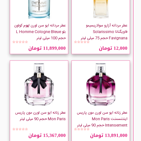
Emper
Escada
عطر مردانه آزارو سولاریسیمو
عطر مردانه ایو سن لورن لهوم کولون
فاویگنانا Solarissimo
بلو L Homme Cologne Bleue
Favignana حجم 75 میلی لیتر
حجم 100 میلی لیتر
Escentric Molecules
☆☆☆☆☆
☆☆☆☆☆
12,000 تومان
11,899,000 تومان
Estee-Lauder
EYFEL
عطر زنانه ایو سن لورن مون پاریس
عطر زنانه ایو سن لورن مون پاریس
اینتنسمنت Mon Paris
Mon Paris حجم 90 میلی لیتر
Intensement حجم 90 میلی لیتر
☆☆☆☆☆
☆☆☆☆☆
13,891,000 تومان
15,367,000 تومان