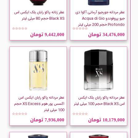
Bijan
عطر مردانه جورجیو آرمانی آکوا دی
عطر زنانه پاکو رابان بلک ایکس اس
جیو پروفوندو Acqua di Gio
Black XS حجم 80 میلی لیتر
Boulevard
Profondo حجم 200 میلی لیتر
☆☆☆☆☆
☆☆☆☆☆
34,476,000 تومان
9,442,000 تومان
Britney-Spears
BURBERRY
BVLGARI
Calvin Klein
عطر مردانه پاکو رابان بلک ایکس
عطر مردانه پاکو رابان ایکس اس
Carolina-Herrera
اس Black XS حجم 100 میلی لیتر
اکسس پور هوم XS Excess حجم
100 میلی لیتر
☆☆☆☆☆
☆☆☆☆☆
Caron
10,179,000 تومان
7,936,000 تومان
Cartier