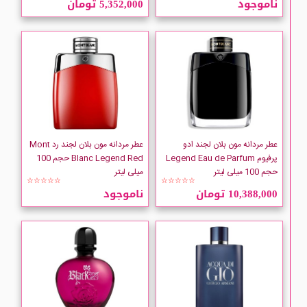
ناموجود
5,352,000 تومان
AMOUAGE
Aramis
ARMAND BASI
atelier Cologne
عطر مردانه مون بلان لجند ادو
عطر مردانه مون بلان لجند رد Mont
پرفیوم Legend Eau de Parfum
Blanc Legend Red حجم 100
حجم 100 میلی لیتر
میلی لیتر
AZZARO
☆☆☆☆☆
☆☆☆☆☆
10,388,000 تومان
ناموجود
Bath And Body Works
BENTLEY
Beyonce