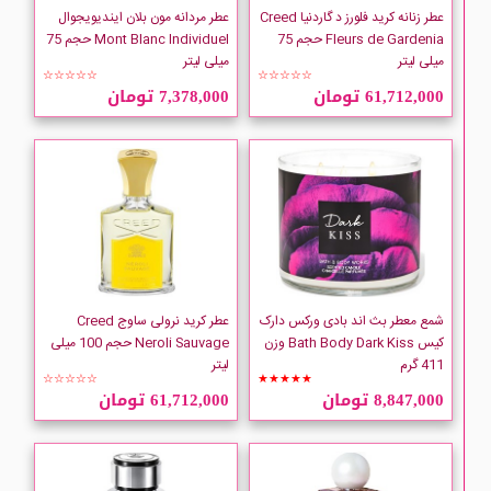
عطر زنانه کرید فلورز د گاردنیا Creed
عطر مردانه مون بلان ایندیویجوال
Fleurs de Gardenia حجم 75
Mont Blanc Individuel حجم 75
میلی لیتر
میلی لیتر
☆☆☆☆☆
☆☆☆☆☆
61,712,000 تومان
7,378,000 تومان
شمع معطر بث اند بادی ورکس دارک
عطر کرید نرولی ساوج Creed
کیس Bath Body Dark Kiss وزن
Neroli Sauvage حجم 100 میلی
411 گرم
لیتر
☆☆☆☆☆
★★★★★
8,847,000 تومان
61,712,000 تومان