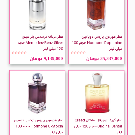
عطر هورمون پاریس دوپامین
عطر مردانه مرسدس بنز سیلور
Hormone Dopamine حجم 100
Mercedes-Benz Silver حجم
میلی لیتر
120 میلی لیتر
☆☆☆☆☆
☆☆☆☆☆
35,337,000 تومان
9,139,000 تومان
عطر کرید اورجینال سانتال Creed
عطر هورمون پاریس اوکسی توسین
Original Santal حجم 120 میلی
Hormone Oxytocin حجم 100
لیتر
میلی لیتر