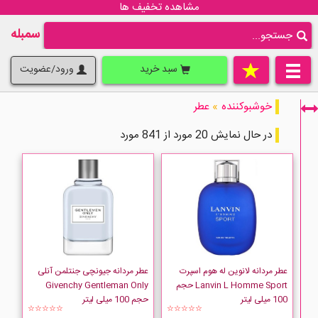
مشاهده تخفیف ها
سمبله
سبد خرید
ورود/عضویت
خوشبوکننده
»
عطر
در حال نمایش 20 مورد از 841 مورد
فقط نمایش کالاهای موجود
عطر مردانه لانوین له هوم اسپرت
عطر مردانه جیونچی جنتلمن آنلی
Lanvin L Homme Sport حجم
Givenchy Gentleman Only
100 میلی لیتر
حجم 100 میلی لیتر
☆☆☆☆☆
☆☆☆☆☆
Abercrombie-Fitch