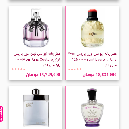
عطر زنانه ایو سن لورن پاریس Yves
عطر زنانه ایو سن لورن مون پاریس
Saint Laurent Paris حجم 125
کوتور Mon Paris Couture حجم
میلی لیتر
90 میلی لیتر
☆☆☆☆☆
☆☆☆☆☆
18,834,000 تومان
15,729,000 تومان
مشاهده ه