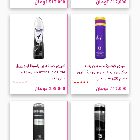
517,000 تومان
517,000 تومان
AKAT
Anika
ARMAF
Asu
اسپری خوشبوکننده بدن زنانه
اسپری ضد تعریق رکسونا اینویزیبل
جکوین رایحه عطر تیری موگلر الین
Rexona Invisible حجم 200
حجم 200 میلی لیتر
میلی لیتر
Auden Norbury
☆☆☆☆☆
★★★★★
517,000 تومان
509,000 تومان
AVIOR
AXE
CLIVEN