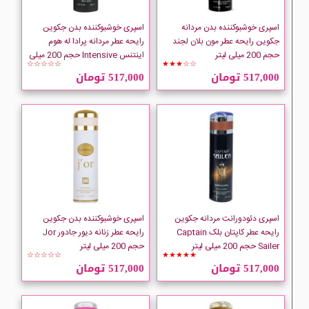
COMEON
اسپری خوشبوکننده بدن مردانه
اسپری خوشبوکننده بدن جکوین
جکوین رایحه عطر مون بلان لجند
رایحه عطر مردانه پرادا له هوم
CUBA
حجم 200 میلی لیتر
اینتنس Intensive حجم 200 میلی
☆☆☆☆☆
★★★☆☆
لیتر
517,000 تومان
517,000 تومان
Derex
Dove
Enchanteur
FIKORES
اسپری دئودورانت مردانه جکوین
اسپری خوشبوکننده بدن جکوین
Fragrance World
رایحه عطر کاپتان بلک Captain
رایحه عطر زنانه دیور جادور Jor
Sailer حجم 200 میلی لیتر
حجم 200 میلی لیتر
☆☆☆☆☆
★★★★★
GARNIER
517,000 تومان
517,000 تومان
Gillette