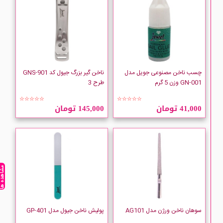
چسب ناخن مصنوعی جویل مدل
ناخن گیر بزرگ جیول کد GNS-901
GN-001 وزن 5 گرم
طرح 3
☆☆☆☆☆
☆☆☆☆☆
41,000 تومان
145,000 تومان
مشاهده ه
سوهان ناخن ورژن مدل AG101
پولیش ناخن جیول مدل GP-401