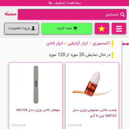
مشاهده تخفیف ها
سمبله
سبد خرید
ورود/عضویت
اکسسوری
»
ابزار آرایشی
»
ابزار ناخن
در حال نمایش 20 مورد از 120 مورد
فقط نمایش کالاهای موجود
چسب ناخن مصنوعی ورژن مدل
سوهان ناخن ورژن مدل AN104
GM101 وزن 4 گرم
☆☆☆☆☆
☆☆☆☆☆
Jewel