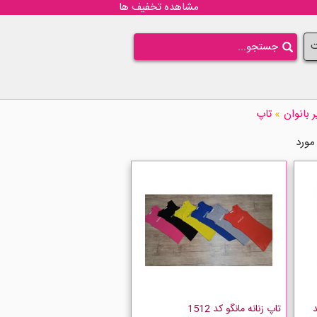
مشاهده تخفیف ها
ت
 بانوان
»
تاپ
د
تاپ زنانه مانگو کد 1512