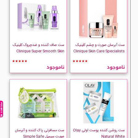
The Body Shop
Victoria-Secret
YARDLEY
ست آبرسان صورت و چشم کلینیک
ست صاف کننده و ضدچروک کلینیک
Clinique Super Smooth Skin
Clinique Skin Care Specialists
داماهی
★★★★★
★★★★★
ناموجود
ناموجود
ساحل یاقوت
متفرقه زیورآلات
مشاهده ه
ست روشن کننده پوست اولی Olay
ست مسافرتی پاک کننده و آبرسان
Natural White
صورت سیمپل Simple Safe