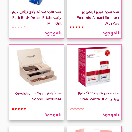
NYX
ست هدیه امپریو آرمانی یو
ست هدیه بث اند بادی ورکس دریم
Emporio Armani Stronger
برایت Bath Body Dream Bright
OLAY
Mini Gift
With You
☆☆☆☆☆
★★★★★
ناموجود
ناموجود
OLE HENRIKSEN
PONS
REVLON
REVOLUTION
ست ضدچروک و لیفتینگ لورال
ست آرایش رولوشن Revolution
SABROSO
رویتالیفت LOreal Revitalift
Sophs Favourites
★★★★★
☆☆☆☆☆
Simple
ناموجود
ناموجود
Starbucks