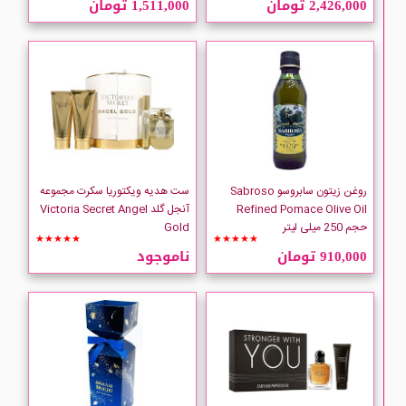
2,426,000 تومان
1,511,000 تومان
Bath And Body Works
CAUDALIE
Clinique
Dove
روغن زیتون سابروسو Sabroso
ست هدیه ویکتوریا سکرت مجموعه
Refined Pomace Olive Oil
آنجل گلد Victoria Secret Angel
حجم 250 میلی لیتر
Gold
FIGARO
★★★★★
★★★★★
910,000 تومان
ناموجود
Gillette
Giorgio-Armani
LOREAL