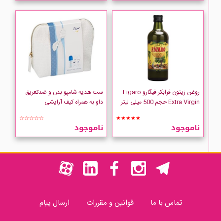
روغن زیتون فرابکر فیگارو Figaro
ست هدیه شامپو بدن و ضدتعریق
Extra Virgin حجم 500 میلی لیتر
داو به همراه کیف آرایشی
☆☆☆☆☆
★★★★★
ناموجود
ناموجود
تماس با ما
قوانین و مقررات
ارسال پیام