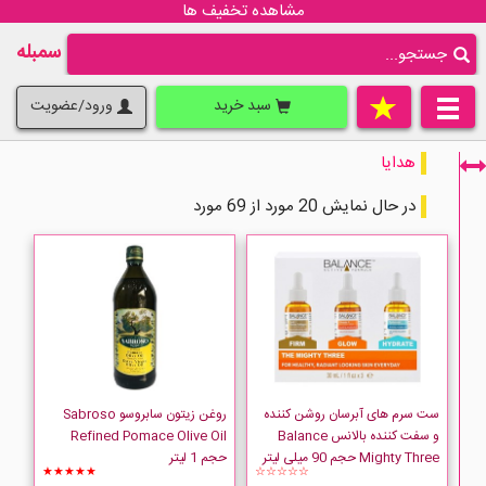
مشاهده تخفیف ها
سمبله
سبد خرید
ورود/عضویت
هدایا
در حال نمایش 20 مورد از 69 مورد
فقط نمایش کالاهای موجود
ست سرم های آبرسان روشن کننده
روغن زیتون سابروسو Sabroso
و سفت کننده بالانس Balance
Refined Pomace Olive Oil
Mighty Three حجم 90 میلی لیتر
حجم 1 لیتر
★★★★★
☆☆☆☆☆
BALANCE