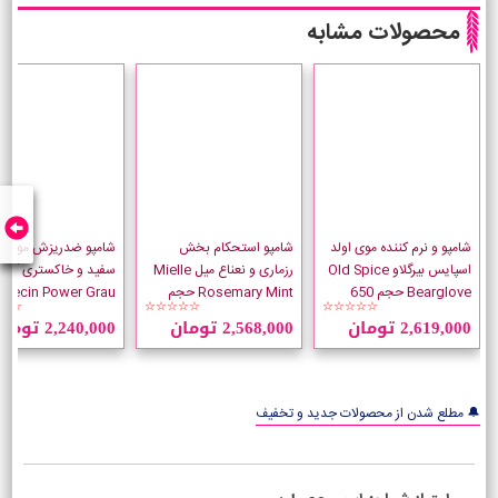
محصولات مشابه
شامپو و نرم کننده موی اولد
شامپو استحکام بخش
شامپو ضدریزش موهای
اسپایس بیرگلاو Old Spice
رزماری و نعناع میل Mielle
سفید و خاکستری آلپ
Bearglove حجم 650
Rosemary Mint حجم
lpecin Power Grau
☆☆
☆☆☆☆☆
☆☆☆☆☆
میلی لیتر
355 میلی لیتر
حجم 200 میلی لیتر
2,619,000 تومان
2,568,000 تومان
2,240,000 تومان
🔔 مطلع شدن از محصولات جدید و تخفیف