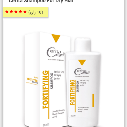
Cerita Shampoo For Dry Hiar
★★★★★
(10 رای)