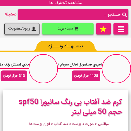
مشاهده تخفیف ها
سمبله
سبد خرید
ورود/عضویت
پیشـنهــاد ویــــژه
اسپری ضدتعریق آقایان میچام آیس فرش Mitchum Ice Fresh حجم 200 میلی لیتر
بادی اسپلش زنانه دلوان مدل euphoria ح
1128 هزار تومان
313 هزار تومان
کرم ضد آفتاب بی رنگ سانیورا spf50
حجم 50 میلی لیتر
مراقبتی
»
صورت
»
پوست
»
ضد آفتاب
»
انواع پوست ها