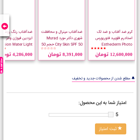
کرم ضد آفتاب و ضد لک
ضدآفتاب مینرال و محافظت
ضدآفتاب رنگ روشن
استادرم فلویید فتوریورس
شهری دکتر مورد Murad
ایزدین فیوژن و
Esthederm Photo
City Skin SPF 50 حجم 50
Fusion Water Light
★★
☆☆☆☆☆
★★★★★
Reverse حجم 50 میلی
میلی لیتر
SPF50 حجم 50 میلی لیتر
12,600,000 تومان
8,391,000 تومان
4,286,000 تومان
لیتر
مشاهده ه
🔔 مطلع شدن از محصولات جدید و تخفیف
امتیاز شما به این محصول:
5
ثبت امتیاز