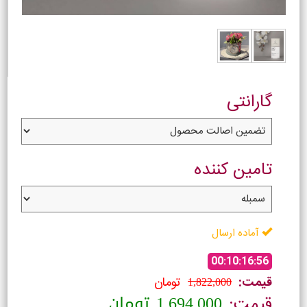
گارانتی
تامین کننده
آماده ارسال
00:10:16:55
1,822,000
قیمت:
تومان
1,694,000
تومان
قیمت: