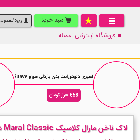
سبد خرید
ورود/عضوی
■ فروشگاه اینترنتی
سمبله
اسپری دئودورانت بدن یاردلی سواو Yardley Suave حجم 150 میلی لیتر
668 هزار تومان
لاک ناخن مارال کلاسیک Maral Classic شماره 68