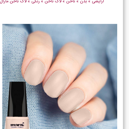
آرایشی
»
بدن
»
ناخن
»
لاک ناخن
»
رنگی
»
لاک ناخن مارال کلاسیک lassic