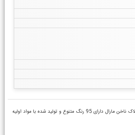
لاک ناخن مارال کلاسیک Maral Classic دارای فرمول خشک شوندگی سریع با درخشندگی قوی و پوشش یکنواخت می باشد. لاک ناخن مارال دارای 95 رنگ متنوع و تولید شده با مواد اولیه