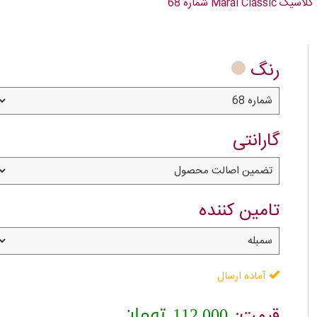
Maral C شماره 68
رنگ
گارانتی
تامین کننده
آماده ارسال
112,000
تومان
قیمت: