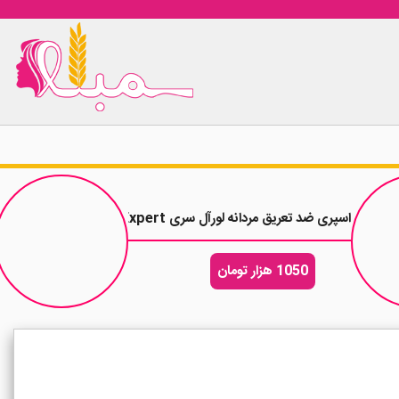
اسپری ضد تعریق مردانه لورآل سری Men Expert مدل Cool Power 48H حجم 250 میلی لیتر
1050 هزار تومان