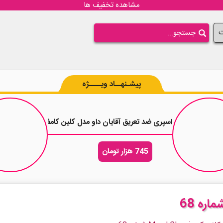
مشاهده تخفیف ها
ت
پیشـنهــاد ویــــژه
اسپری ضد تعریق آقایان داو مدل کلین کامفورت Dove Men Clean Comfort حجم 250 میلی لیتر
745 هزار تومان